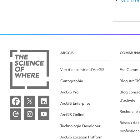
Vue d'en
ARCGIS
COMMUNA
Vue d’ensemble d’ArcGIS
Esri Commu
Cartographie
Blog ArcGI
ArcGIS Pro
Blog consac
d’activité
ArcGIS Enterprise
Recherche et
ArcGIS Online
Réseau des
Technologie Developer
professionne
ArcGIS Location Platform