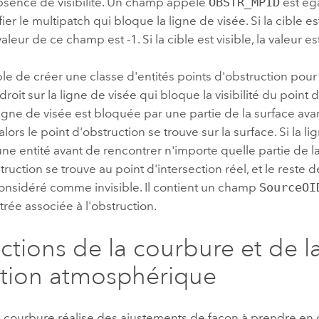
absence de visibilité. Un champ appelé
OBSTR_MPID
est ég
fier le multipatch qui bloque la ligne de visée. Si la cible e
valeur de ce champ est -1. Si la cible est visible, la valeur es
ible de créer une classe d'entités points d'obstruction pour 
roit sur la ligne de visée qui bloque la visibilité du point 
a ligne de visée est bloquée par une partie de la surface av
alors le point d'obstruction se trouve sur la surface. Si la l
ne entité avant de rencontrer n'importe quelle partie de la 
truction se trouve au point d'intersection réel, et le reste d
considéré comme invisible. Il contient un champ
SourceOI
trée associée à l'obstruction.
ctions de la courbure et de l
ction atmosphérique
e courbure réalise des ajustements de façon à prendre en