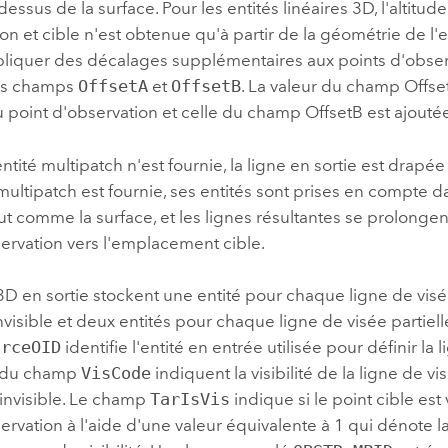
dessus de la surface. Pour les entités linéaires 3D, l'altitud
on et cible n'est obtenue qu'à partir de la géométrie de l'e
liquer des décalages supplémentaires aux points d'observ
des champs
OffsetA
et
OffsetB
. La valeur du champ Offse
du point d'observation et celle du champ OffsetB est ajoutée 
ntité multipatch n'est fournie, la ligne en sortie est drapée 
multipatch est fournie, ses entités sont prises en compte d
 tout comme la surface, et les lignes résultantes se prolong
ervation vers l'emplacement cible.
3D en sortie stockent une entité pour chaque ligne de vis
invisible et deux entités pour chaque ligne de visée partiell
urceOID
identifie l'entité en entrée utilisée pour définir la 
s du champ
VisCode
indiquent la visibilité de la ligne de vi
2 invisible. Le champ
TarIsVis
indique si le point cible est 
ervation à l'aide d'une valeur équivalente à 1 qui dénote la v