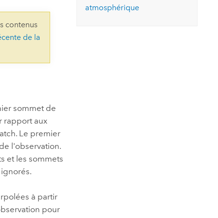
essai gratuit.
atmosphérique
Lire le récit
Explorer ce cours
es et
Découvrir ArcGIS Pro
ns contenus
 de
écente de la
l
ernier sommet de
r rapport aux
atch. Le premier
de l'observation.
nts et les sommets
 ignorés.
rpolées à partir
observation pour