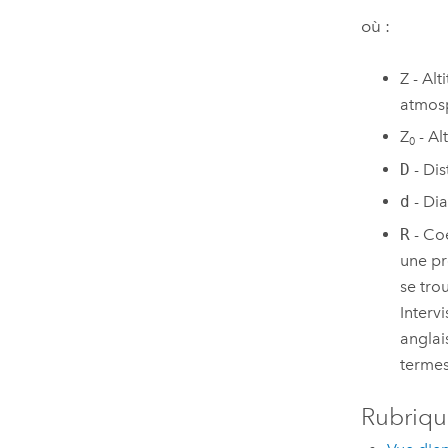
où :
Z - Al
atmos
Z
- Al
0
D
- Dis
d
- Dia
R
- Coe
une pr
se tro
Interv
anglai
termes
Rubriqu