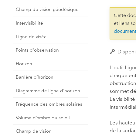
Ressources naturelles
Champ de vision géodésique
Technologie Developer
Cette doc
Créer des applications de
Intervisibilité
et liens s
cartographie et d’analyse spatiale
Tous les secteurs d’activité
document
Ligne de visée
Tous les produits
Points d'observation
Disponi
Horizon
L'outil
Lign
chaque enti
Barrière d’horizon
obstruction
Diagramme de ligne d'horizon
sommet défi
La visibili
Fréquence des ombres solaires
intermédia
Volume d’ombre du soleil
Les hauteur
de la surfa
Champ de vision