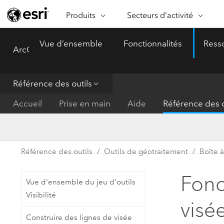
Produits
Secteurs d’activité
ARCGIS
SECTEURS D’ACTIVITÉ
FO
Vue d’ensemble
Fonctionnalités
Ress
ArcGIS Pro
Menu
Vue d’ensemble d’ArcGIS
Architecture, ingénierie et
Ca
Plateforme géospatiale
construction
Ob
d’entreprise d’Esri
do
Référence des outils
Entreprise
ArcGIS Online
An
Accueil
Prise en main
Aide
Référence des o
Protection de l’environnemen
Plateforme de cartographie SaaS
Aj
complète
gé
Enseignement
ArcGIS Pro
Ge
Fournisseurs d’énergie
Référence des outils
Outils de géotraitement
Boîte à
Logiciel SIG leader du marché
In
Gestion des installations
mondial
do
Fonc
Vue d'ensemble du jeu d'outils
Santé et services à la person
ArcGIS Enterprise
Visibilité
visé
Système de base pour les SIG et
Administrations nationales
Construire des lignes de visée
la cartographie