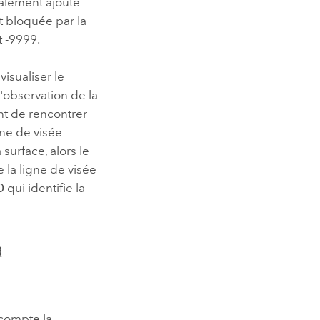
alement ajouté
st bloquée par la
t -9999.
visualiser le
d'observation de la
ant de rencontrer
igne de visée
surface, alors le
e la ligne de visée
D
qui identifie la
a
 compte la