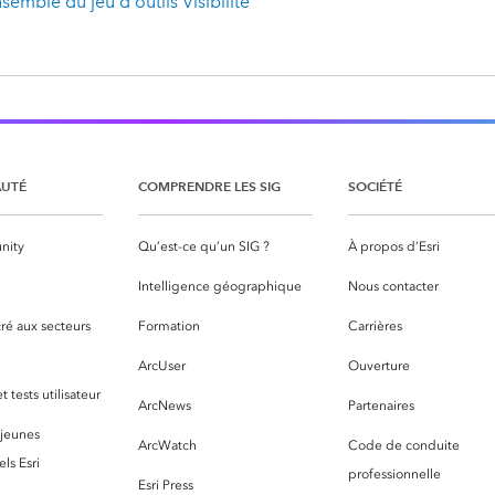
semble du jeu d'outils Visibilité
UTÉ
COMPRENDRE LES SIG
SOCIÉTÉ
nity
Qu’est-ce qu’un SIG ?
À propos d’Esri
S
Intelligence géographique
Nous contacter
ré aux secteurs
Formation
Carrières
ArcUser
Ouverture
 tests utilisateur
ArcNews
Partenaires
 jeunes
ArcWatch
Code de conduite
ls Esri
professionnelle
Esri Press