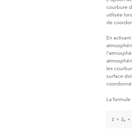
courbure de
utilisée lo
de coordon
En activant
atmosphériq
l'atmosphèr
atmosphériq
les courbur
surface do
coordonnées
La formule 
Z = Z
 +
0