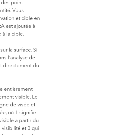
e des point
ntité. Vous
ation et cible en
tA est ajoutée à
à la cible.
sur la surface. Si
ans l'analyse de
ent directement du
ée entièrement
ement visible. Le
ligne de visée et
sée, où 1 signifie
visible à partir du
isibilité et 0 qui