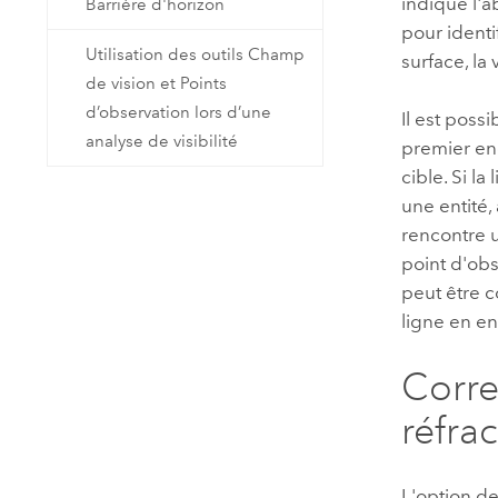
indique l'
Barrière d'horizon
pour identi
Utilisation des outils Champ
surface, la 
de vision et Points
d’observation lors d’une
Il est poss
analyse de visibilité
premier end
cible. Si l
une entité, 
rencontre u
point d'obs
peut être 
ligne en en
Corre
réfra
L'option d