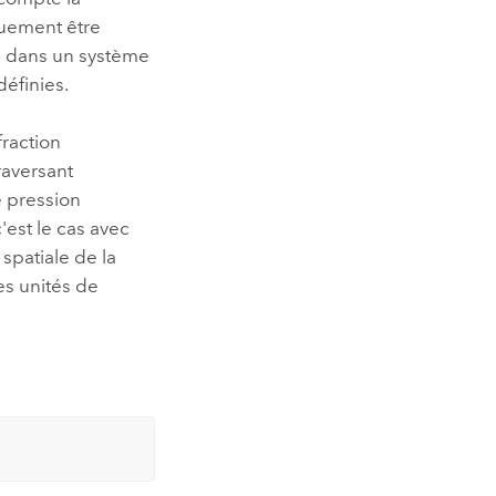
quement être
ve dans un système
éfinies.
fraction
raversant
e pression
'est le cas avec
spatiale de la
es unités de