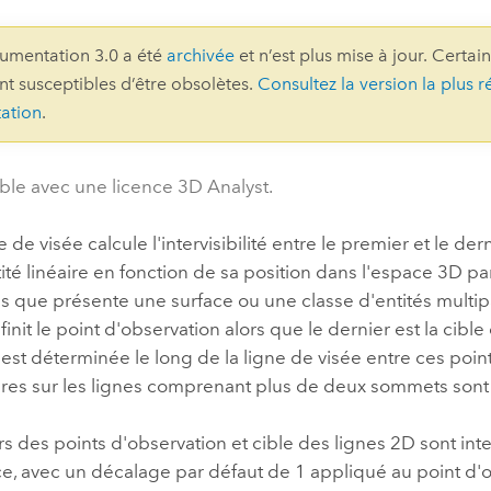
professionnels et
perspectiv
umentation 3.0 a été
archivée
et n’est plus mise à jour. Certai
technologiques
tendances
ont susceptibles d’être obsolètes.
Consultez la version la plus r
l’univers
ation
.
géospatia
ble avec une licence 3D Analyst.
Tous les récits
e de visée
calcule l'intervisibilité entre le premier et le d
té linéaire en fonction de sa position dans l'espace 3D pa
s que présente une surface ou une classe d'entités multip
nit le point d'observation alors que le dernier est la cible 
té est déterminée le long de la ligne de visée entre ces poi
ires sur les lignes comprenant plus de deux sommets sont
s des points d'observation et cible des lignes 2D sont inte
ce, avec un décalage par défaut de 1 appliqué au point d'