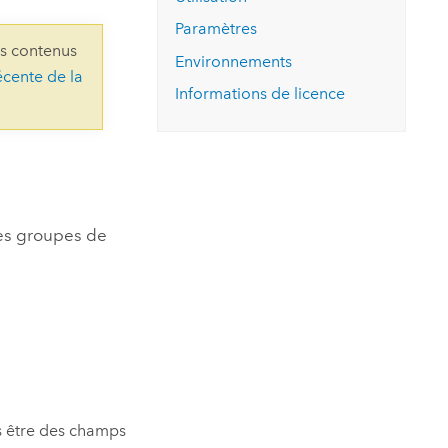
essai gratuit.
Lire le récit
Explorer ce cours
es et
Paramètres
Découvrir ArcGIS Pro
ns contenus
 de
Environnements
écente de la
Informations de licence
l
Les groupes de
s être des champs