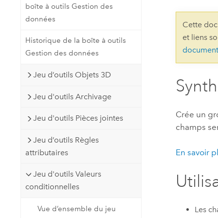
boîte à outils Gestion des
Ressources naturelles
Technologie Developer
données
Cette doc
Créer des applications de
et liens s
Historique de la boîte à outils
cartographie et d’analyse spatiale
Tous les secteurs d’activité
document
Gestion des données
Jeu d’outils Objets 3D
Tous les produits
Synt
Jeu d'outils Archivage
Crée un gr
Jeu d'outils Pièces jointes
champs ser
Jeu d’outils Règles
En savoir p
attributaires
Jeu d'outils Valeurs
Utilis
conditionnelles
Vue d’ensemble du jeu
Les ch