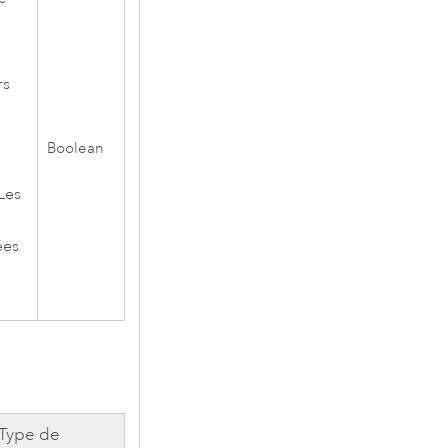
e
rs
Boolean
Les
ées
Type de