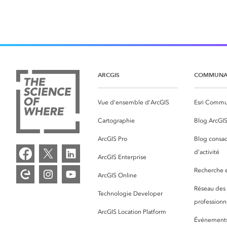
ARCGIS
COMMUNA
Vue d’ensemble d’ArcGIS
Esri Commu
Cartographie
Blog ArcGI
ArcGIS Pro
Blog consac
d’activité
ArcGIS Enterprise
Recherche et
ArcGIS Online
Réseau des
Technologie Developer
professionne
ArcGIS Location Platform
Événement