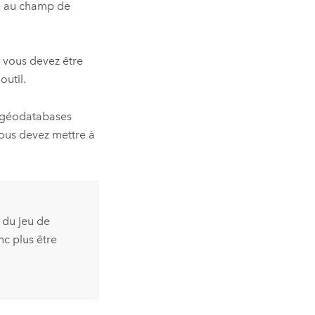
e au champ de
 vous devez être
util.
 géodatabases
vous devez mettre à
 du jeu de
nc plus être