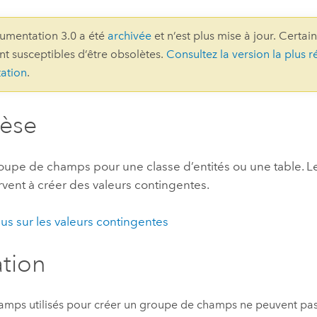
professionnels et
perspectiv
umentation 3.0 a été
archivée
et n’est plus mise à jour. Certai
technologiques
tendances
ont susceptibles d’être obsolètes.
Consultez la version la plus r
l’univers
ation
.
géospatia
hèse
Tous les récits
oupe de champs pour une classe d’entités ou une table. 
vent à créer des valeurs contingentes.
lus sur les valeurs contingentes
ation
amps utilisés pour créer un groupe de champs ne peuvent pa