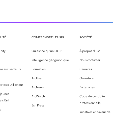
UTÉ
COMPRENDRE LES SIG
SOCIÉTÉ
nity
Qu’est-ce qu’un SIG ?
À propos d’Esri
S
Intelligence géographique
Nous contacter
ré aux secteurs
Formation
Carrières
ArcUser
Ouverture
 tests utilisateur
ArcNews
Partenaires
 jeunes
ArcWatch
Code de conduite
ls Esri
professionnelle
Esri Press
s
Initiatives en faveur de