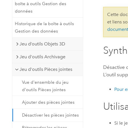
boîte à outils Gestion des
Ressources naturelles
Technologie Developer
données
Cette doc
Créer des applications de
et liens s
Historique de la boîte à outils
cartographie et d’analyse spatiale
Tous les secteurs d’activité
document
Gestion des données
Jeu d’outils Objets 3D
Tous les produits
Synt
Jeu d'outils Archivage
Désactive d
Jeu d'outils Pièces jointes
L’outil sup
Vue d'ensemble du jeu
Pour e
d'outils Pièces jointes
Ajouter des pièces jointes
Utilis
Désactiver les pièces jointes
Si le 
Rétrograder les pièces