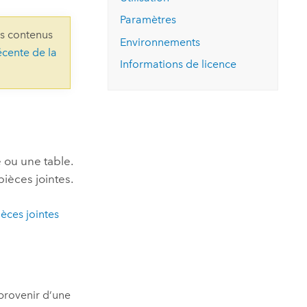
essai gratuit.
Lire le récit
Explorer ce cours
es et
Paramètres
Découvrir ArcGIS Pro
ns contenus
 de
Environnements
écente de la
Informations de licence
l
 ou une table.
pièces jointes.
ièces jointes
 provenir d’une