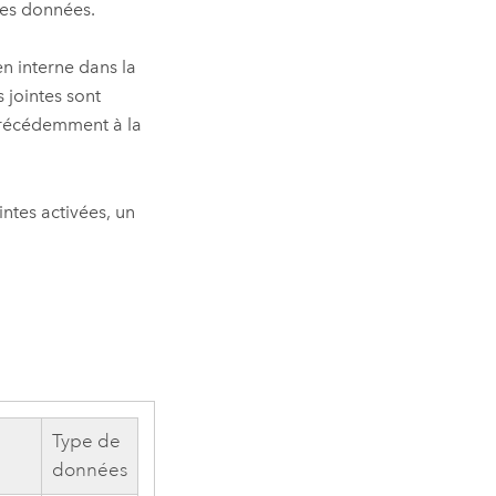
des données.
en interne dans la
s jointes sont
 précédemment à la
intes activées, un
Type de
données