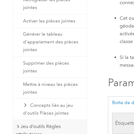
connex
jointes
Cet ou
Activer les pièces jointes
géodat
activé
Générer le tableau
classe
d'appariement des pièces
jointes
Si la 
Supprimer des pièces
messag
jointes
Param
Mettre à niveau les pièces
jointes
Boîte de 
Concepts liés au jeu
d'outils Pièces jointes
Étiquett
Jeu d’outils Règles