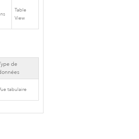
Table
ans
View
Type de
données
Vue tabulaire