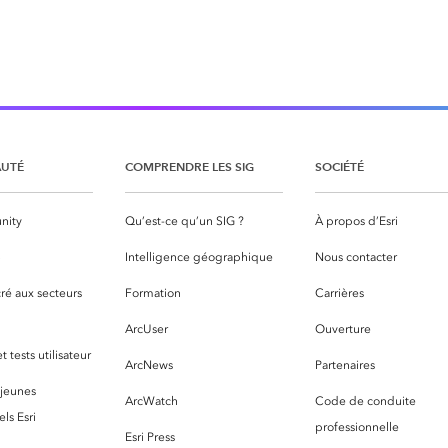
UTÉ
COMPRENDRE LES SIG
SOCIÉTÉ
nity
Qu’est-ce qu’un SIG ?
À propos d’Esri
S
Intelligence géographique
Nous contacter
ré aux secteurs
Formation
Carrières
ArcUser
Ouverture
 tests utilisateur
ArcNews
Partenaires
 jeunes
ArcWatch
Code de conduite
ls Esri
professionnelle
Esri Press