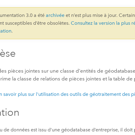
professionnels et
perspectiv
umentation 3.0 a été
archivée
et n’est plus mise à jour. Certai
technologiques
tendances
ont susceptibles d’être obsolètes.
Consultez la version la plus r
l’univers
ation
.
géospatia
hèse
Tous les récits
es pièces jointes sur une classe d'entités de géodatabase
prime la classe de relations de pièces jointes et la table de 
n savoir plus sur l'utilisation des outils de géotraitement des p
ation
jeu de données est issu d’une géodatabase d’entreprise, il doit