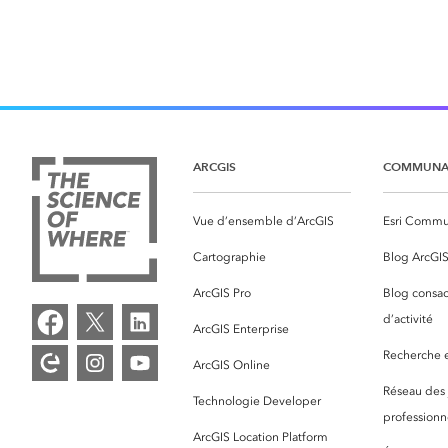
ARCGIS
COMMUNA
Vue d’ensemble d’ArcGIS
Esri Commu
Cartographie
Blog ArcGI
ArcGIS Pro
Blog consac
d’activité
ArcGIS Enterprise
Recherche et
ArcGIS Online
Réseau des
Technologie Developer
professionne
ArcGIS Location Platform