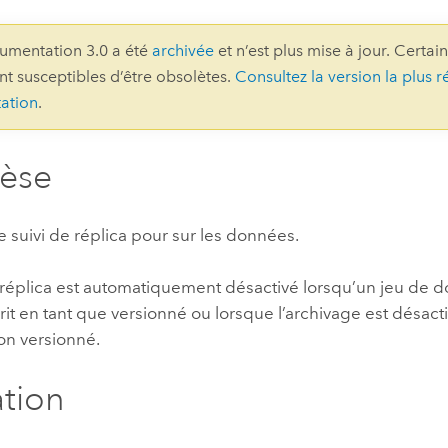
professionnels et
perspectiv
umentation 3.0 a été
archivée
et n’est plus mise à jour. Certai
technologiques
tendances
ont susceptibles d’être obsolètes.
Consultez la version la plus r
l’univers
ation
.
géospatia
hèse
Tous les récits
e suivi de réplica pour sur les données.
e réplica est automatiquement désactivé lorsqu’un jeu de 
rit en tant que versionné ou lorsque l’archivage est désact
n versionné.
ation