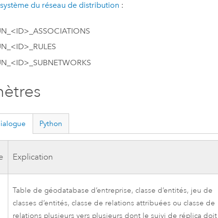
 système du réseau de distribution
:
UN_<ID>_ASSOCIATIONS
UN_<ID>_RULES
UN_<ID>_SUBNETWORKS
ètres
dialogue
Python
e
Explication
Table de géodatabase d’entreprise, classe d’entités, jeu de
classes d’entités, classe de relations attribuées ou classe de
relations plusieurs vers plusieurs dont le suivi de réplica doit