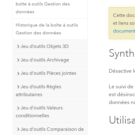
boîte à outils Gestion des
Ressources naturelles
Technologie Developer
données
Cette doc
Créer des applications de
et liens s
Historique de la boîte à outils
cartographie et d’analyse spatiale
Tous les secteurs d’activité
document
Gestion des données
Jeu d’outils Objets 3D
Tous les produits
Synt
Jeu d'outils Archivage
Désactive l
Jeu d'outils Pièces jointes
Le suivi d
Jeu d’outils Règles
est désinsc
attributaires
données no
Jeu d'outils Valeurs
conditionnelles
Utilis
Jeu d'outils Comparaison de