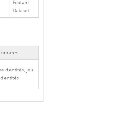
Feature
Dataset
données
se d’entités, jeu
 d’entités