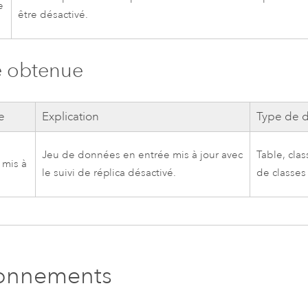
e
être désactivé.
e obtenue
e
Explication
Type de 
Jeu de données en entrée mis à jour avec
Table, clas
 mis à
le suivi de réplica désactivé.
de classes
ronnements