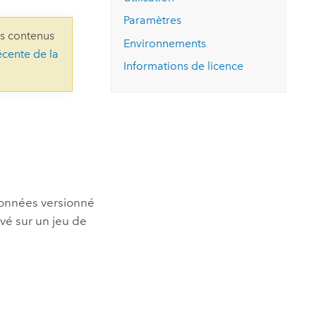
essai gratuit.
Lire le récit
Explorer ce cours
es et
Paramètres
Découvrir ArcGIS Pro
ns contenus
 de
Environnements
écente de la
Informations de licence
l
données versionné
ivé sur un jeu de