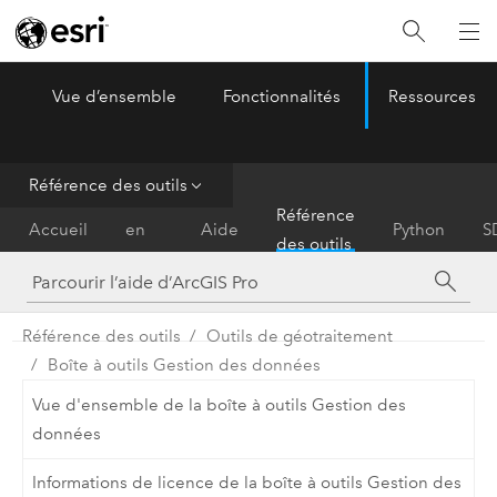
Vue d’ensemble
Fonctionnalités
Ressources
ArcGIS Pro
Menu
Référence des outils
Prise
Référence
Accueil
en
Aide
Python
S
des outils
main
Référence des outils
Outils de géotraitement
Boîte à outils Gestion des données
Vue d'ensemble de la boîte à outils Gestion des
données
Informations de licence de la boîte à outils Gestion des