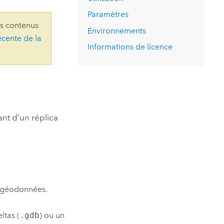
essai gratuit.
Lire le récit
Explorer ce cours
es et
Paramètres
Découvrir ArcGIS Pro
ns contenus
 de
Environnements
écente de la
Informations de licence
l
ant d’un réplica
e géodonnées.
ltas (
.gdb
) ou un