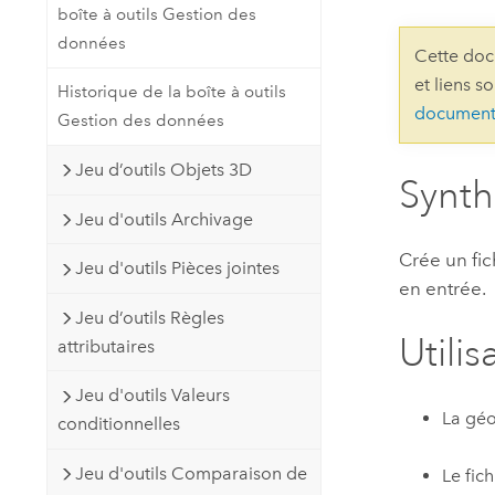
boîte à outils Gestion des
Ressources naturelles
Technologie Developer
données
Cette doc
Créer des applications de
et liens s
Historique de la boîte à outils
cartographie et d’analyse spatiale
Tous les secteurs d’activité
document
Gestion des données
Jeu d’outils Objets 3D
Tous les produits
Synt
Jeu d'outils Archivage
Crée un fic
Jeu d'outils Pièces jointes
en entrée.
Jeu d’outils Règles
Utilis
attributaires
Jeu d'outils Valeurs
La géo
conditionnelles
Jeu d'outils Comparaison de
Le fic