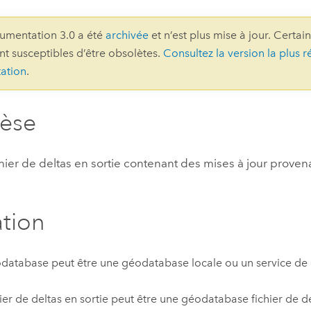
professionnels et
perspectiv
umentation 3.0 a été
archivée
et n’est plus mise à jour. Certai
technologiques
tendances
ont susceptibles d’être obsolètes.
Consultez la version la plus r
l’univers
ation
.
géospatia
hèse
Tous les récits
hier de deltas en sortie contenant des mises à jour proven
ation
database peut être une géodatabase locale ou un service d
hier de deltas en sortie peut être une géodatabase fichier de de