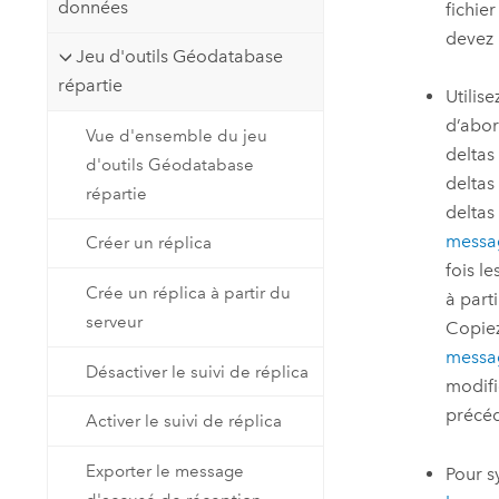
données
fichie
devez 
Jeu d'outils Géodatabase
répartie
Utilis
d’abor
Vue d'ensemble du jeu
deltas
d'outils Géodatabase
deltas 
répartie
deltas
messag
Créer un réplica
fois l
Crée un réplica à partir du
à parti
serveur
Copiez
messa
Désactiver le suivi de réplica
modifi
précé
Activer le suivi de réplica
Exporter le message
Pour s