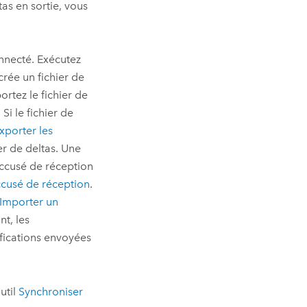
tas en sortie, vous
onnecté. Exécutez
crée un fichier de
ortez le fichier de
. Si le fichier de
xporter les
r de deltas. Une
accusé de réception
ccusé de réception
.
Importer un
nt, les
ifications envoyées
util
Synchroniser