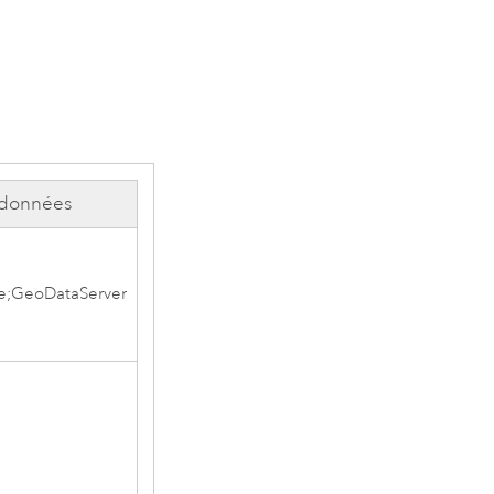
 données
e;GeoDataServer