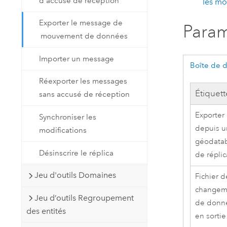
d'accusé de réception
les mo
Exporter le message de
Param
mouvement de données
Importer un message
Boîte de 
Réexporter les messages
Étiquett
sans accusé de réception
Exporter
Synchroniser les
depuis 
modifications
géodata
Désinscrire le réplica
de réplic
Jeu d'outils Domaines
Fichier d
changem
Jeu d’outils Regroupement
de donn
des entités
en sortie