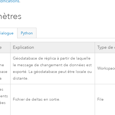
difications
.
ètres
dialogue
Python
e
Explication
Type de
Géodatabase de réplica à partir de laquelle
une
le message de changement de données est
Workspac
base
exporté. La géodatabase peut être locale ou
a
distante.
es
ents
Fichier de deltas en sortie.
File
ées