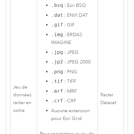
.bsq
:
Esri
BSQ
.dat
: ENVI DAT
.gif
: GIF
.img
: ERDAS
IMAGINE
.jpg
: JPEG
.jp2
: JPEG 2000
.png
: PNG
.tif
: TIFF
Jeu de
.mrf
: MRF
données
Raster
.crf
: CRF
raster en
Dataset
sortie
Aucune extension
pour
Esri
Grid
Pour enregistrer un jeu de