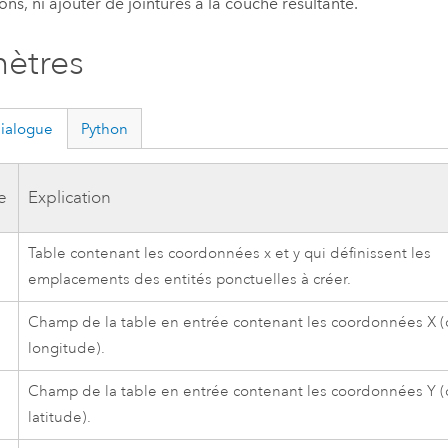
ions, ni ajouter de jointures à la couche résultante.
ètres
dialogue
Python
e
Explication
Table contenant les coordonnées x et y qui définissent les
emplacements des entités ponctuelles à créer.
Champ de la table en entrée contenant les coordonnées X 
X
longitude).
Champ de la table en entrée contenant les coordonnées Y 
Y
latitude).