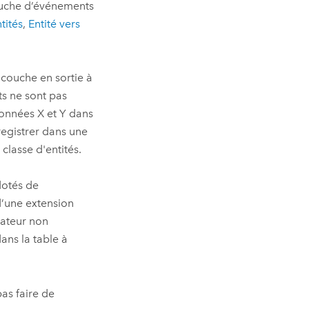
couche d’événements
tités
,
Entité vers
a couche en sortie à
s ne sont pas
onnées X et Y dans
registrer dans une
 classe d'entités.
dotés de
 d’une extension
rateur non
ans la table à
pas faire de