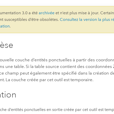
professionnels et
perspectiv
umentation 3.0 a été
archivée
et n’est plus mise à jour. Certai
technologiques
tendances
ont susceptibles d’être obsolètes.
Consultez la version la plus r
l’univers
ation
.
géospatia
hèse
Tous les récits
uvelle couche d’entités ponctuelles à partir des coordonn
ns une table. Si la table source contient des coordonnées 
, ce champ peut également être spécifié dans la création d
. La couche créée par cet outil est temporaire.
ation
che d’entités ponctuelles en sortie créée par cet outil est temp