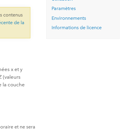
essai gratuit.
Lire le récit
Explorer ce cours
es et
Paramètres
Découvrir ArcGIS Pro
ns contenus
 de
Environnements
écente de la
Informations de licence
l
ées x et y
Z (valeurs
e la couche
oraire et ne sera