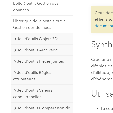
boîte à outils Gestion des
Ressources naturelles
Technologie Developer
données
Cette doc
Créer des applications de
et liens s
Historique de la boîte à outils
cartographie et d’analyse spatiale
Tous les secteurs d’activité
document
Gestion des données
Jeu d’outils Objets 3D
Tous les produits
Synt
Jeu d'outils Archivage
Crée une no
Jeu d'outils Pièces jointes
définies da
d’altitude)
Jeu d’outils Règles
d’événement
attributaires
Jeu d'outils Valeurs
Utilis
conditionnelles
Jeu d'outils Comparaison de
La cou