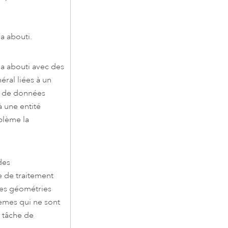
 a abouti.
 a abouti avec des
éral liées à un
ce de données
à une entité
blème la
des
e de traitement
 des géométries
lèmes qui ne sont
 tâche de