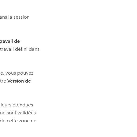
ans la session
ravail de
travail défini dans
se, vous pouvez
ètre
Version de
aleurs étendues
one sont validées
r de cette zone ne