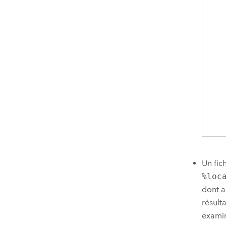
Un fic
%loc
dont a
résult
examin