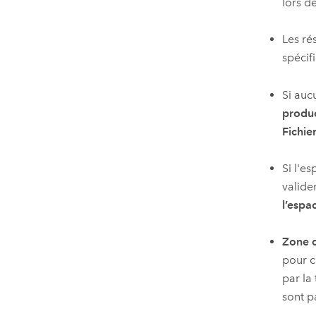
lors d
Les ré
spécif
Si auc
produ
Fichie
Si l'e
valide
l’espa
Zone d
pour c
par la
sont p