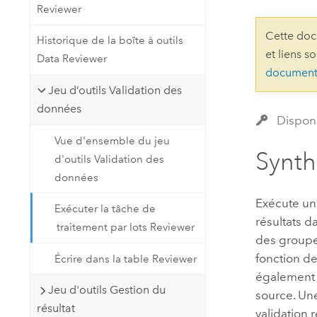
Reviewer
Ressources naturelles
Technologie Developer
Cette doc
Historique de la boîte à outils
Créer des applications de
et liens s
Data Reviewer
cartographie et d’analyse spatiale
Tous les secteurs d’activité
document
Jeu d’outils Validation des
données
Tous les produits
Disponi
Vue d'ensemble du jeu
Synt
d'outils Validation des
données
Exécute une
Exécuter la tâche de
résultats d
traitement par lots Reviewer
des groupes
fonction de
Écrire dans la table Reviewer
également d
Jeu d'outils Gestion du
source. Une
résultat
validation 