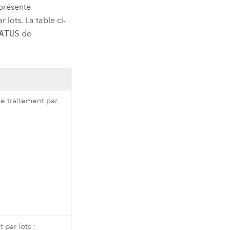
eprésente
 lots. La table ci-
ATUS
de
de traitement par
par lots :