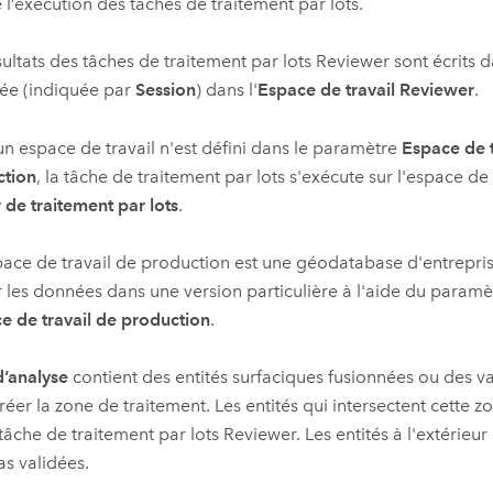
e l’exécution des tâches de traitement par lots.
sultats des tâches de traitement par lots Reviewer sont écrits d
iée (indiquée par
Session
) dans l'
Espace de travail Reviewer
.
un espace de travail n'est défini dans le paramètre
Espace de t
ction
, la tâche de traitement par lots s'exécute sur l'espace de 
r de traitement par lots
.
space de travail de production est une géodatabase d'entrepri
r les données dans une version particulière à l'aide du param
ce de travail de production
.
’analyse
contient des entités surfaciques fusionnées ou des v
réer la zone de traitement. Les entités qui intersectent cette z
 tâche de traitement par lots Reviewer. Les entités à l'extérieu
as validées.