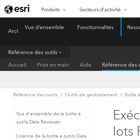
Produits
Secteurs d’activité
ARCGIS
SECTEURS D’ACTIVITÉ
FO
Vue d’ensemble
Fonctionnalités
Ress
ArcGIS Pro
Menu
Vue d’ensemble d’ArcGIS
Architecture, ingénierie et
Ca
Plateforme géospatiale
construction
Ob
d’entreprise d’Esri
do
Référence des outils
Entreprise
ArcGIS Online
An
Accueil
Prise en main
Aide
Référence des o
Protection de l’environnemen
Plateforme de cartographie SaaS
Aj
complète
gé
Enseignement
ArcGIS Pro
Ge
Fournisseurs d’énergie
Référence des outils
Outils de géotraitement
Boîte à
Logiciel SIG leader du marché
In
Gestion des installations
mondial
do
Exéc
Vue d'ensemble de la boîte à
Santé et services à la person
ArcGIS Enterprise
outils Data Reviewer
lots
Système de base pour les SIG et
Administrations nationales
Licence de la boîte à outils Data
la cartographie