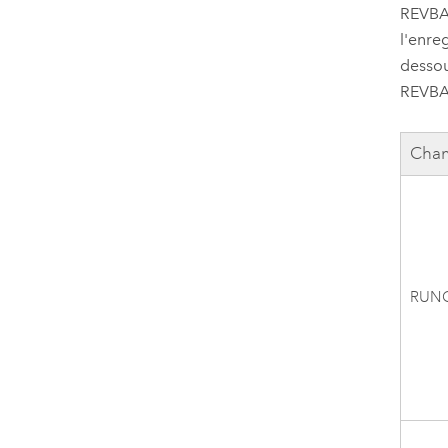
REVBA
l'enre
dessou
REVB
Cha
RUN