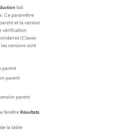
duction
fait
ée. Ce paramètre
parent et la version
 vérification
econdaires (Classe
 les versions sont
n parent
ion parent
version parent
la fenêtre
Résultats
.
de la table