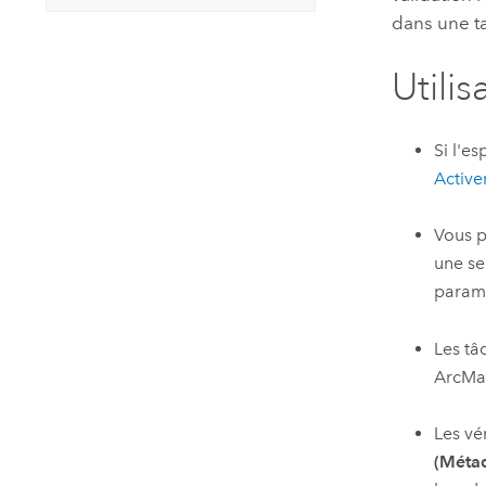
dans une ta
Utilis
Si l'es
Active
Vous p
une se
paramè
Les tâ
ArcM
Les vé
(Méta