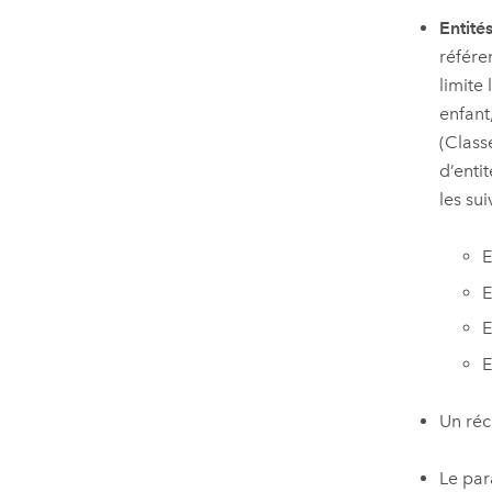
Entité
référe
limite
enfant
(Class
d’enti
les sui
E
E
E
E
Un réc
Le par