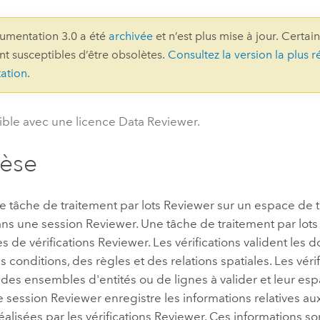
professionnels et
perspectiv
umentation 3.0 a été
archivée
et n’est plus mise à jour. Certai
technologiques
tendances
ont susceptibles d’être obsolètes.
Consultez la version la plus r
l’univers
ation
.
géospatia
ble avec une licence Data Reviewer.
Tous les récits
hèse
 tâche de traitement par lots Reviewer sur un espace de tra
ans une session Reviewer. Une tâche de traitement par lots
 de vérifications Reviewer. Les vérifications valident les
s conditions, des règles et des relations spatiales. Les véri
es ensembles d'entités ou de lignes à valider et leur espa
 session Reviewer enregistre les informations relatives au
réalisées par les vérifications Reviewer. Ces informations s