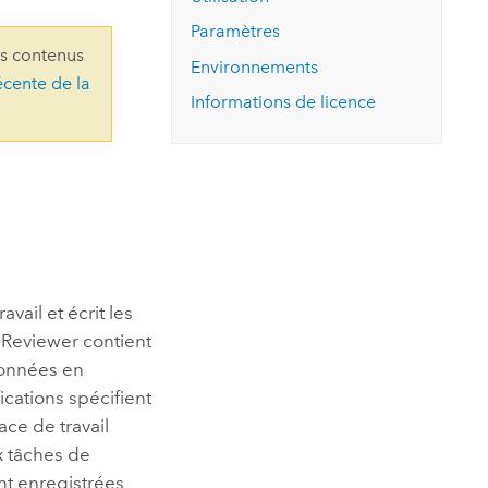
essai gratuit.
Lire le récit
Explorer ce cours
es et
Paramètres
Découvrir ArcGIS Pro
ns contenus
 de
Environnements
écente de la
Informations de licence
l
vail et écrit les
 Reviewer contient
 données en
fications spécifient
ce de travail
x tâches de
ont enregistrées