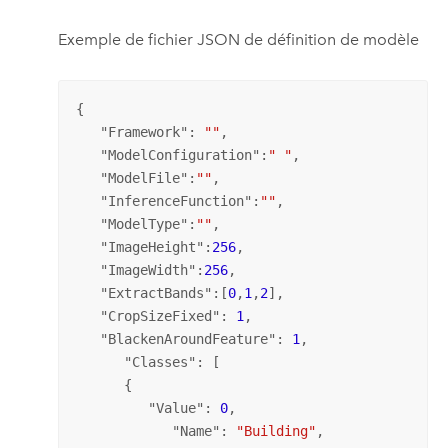
Exemple de fichier JSON de définition de modèle
{

   "
Framework
": 
""
,

   "
ModelConfiguration
":
" "
,

   "
ModelFile
":
""
,

   "
InferenceFunction
":
""
,

   "
ModelType
":
""
,

   "
ImageHeight
":
256
,

   "
ImageWidth
":
256
,

   "
ExtractBands
":[
0
,
1
,
2
],

   "
CropSizeFixed
": 
1
,

   "
BlackenAroundFeature
": 
1
,

      "
Classes
": [

      {

         "
Value
": 
0
,

            "
Name
": 
"Building"
,
