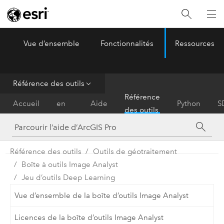
Vue d’ensemble
Fonctionnalités
Ressources
ArcGIS Pro
Menu
Référence des outils
Prise
Référence
Accueil
en
Aide
Python
S
des outils
main
Référence des outils
Outils de géotraitement
Boîte à outils Image Analyst
Jeu d’outils Deep Learning
Vue d’ensemble de la boîte d’outils Image Analyst
Licences de la boîte d’outils Image Analyst