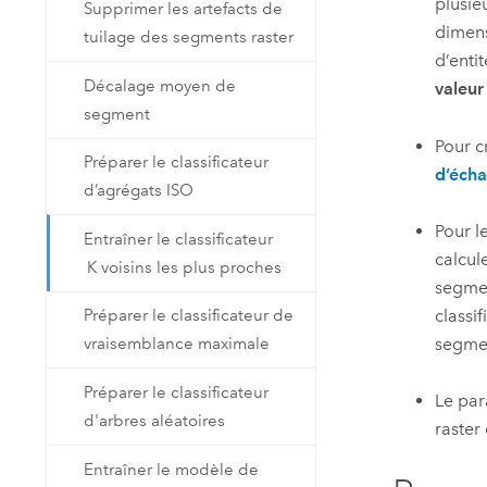
plusie
Supprimer les artefacts de
dimens
tuilage des segments raster
d’enti
Décalage moyen de
valeur
segment
Pour c
Préparer le classificateur
d’écha
d’agrégats ISO
Pour l
Entraîner le classificateur
calcul
K voisins les plus proches
segmen
classif
Préparer le classificateur de
segmen
vraisemblance maximale
Préparer le classificateur
Le pa
d'arbres aléatoires
raster
Entraîner le modèle de