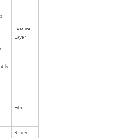
ms
Feature
Layer
om
t la
File
Raster