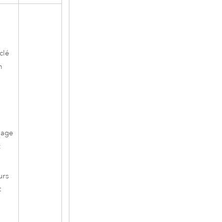
clé
n
mage
t
urs
t