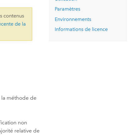
essai gratuit.
Lire le récit
Explorer ce cours
es et
Paramètres
Découvrir ArcGIS Pro
ns contenus
 de
Environnements
écente de la
Informations de licence
l
de la méthode de
fication non
orité relative de