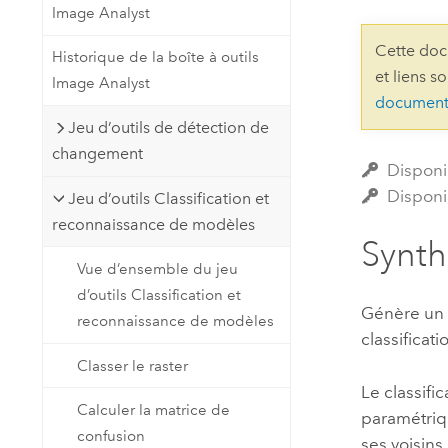
Image Analyst
Ressources naturelles
Technologie Developer
Cette doc
Historique de la boîte à outils
Créer des applications de
et liens s
Image Analyst
cartographie et d’analyse spatiale
Tous les secteurs d’activité
document
Jeu d’outils de détection de
changement
Tous les produits
Disponi
Disponi
Jeu d’outils Classification et
reconnaissance de modèles
Synt
Vue d’ensemble du jeu
d’outils Classification et
Génère un f
reconnaissance de modèles
classificat
Classer le raster
Le classifi
Calculer la matrice de
paramétriqu
confusion
ses voisins.