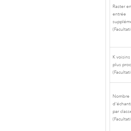
Raster e
entrée
suppléme
(Facultati
K voisins
plus pro
(Facultati
Nombre
d'échant
par class
(Facultati