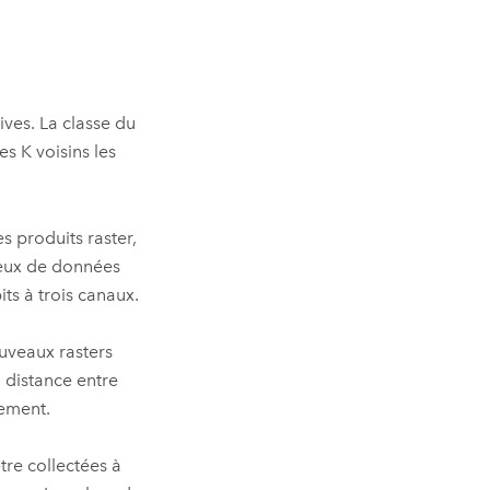
ives. La classe du
es K voisins les
s produits raster,
 jeux de données
ts à trois canaux.
uveaux rasters
a distance entre
nement.
tre collectées à