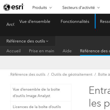
Produits
Secteurs d’activité
ARCGIS
SECTEURS D’ACTIVITÉ
FO
Vue d’ensemble
Fonctionnalités
Ress
ArcGIS Pro
Menu
Vue d’ensemble d’ArcGIS
Architecture, ingénierie et
Ca
Plateforme géospatiale
construction
Ob
d’entreprise d’Esri
do
Référence des outils
Entreprise
ArcGIS Online
An
Accueil
Prise en main
Aide
Référence des o
Protection de l’environnemen
Plateforme de cartographie SaaS
Aj
complète
gé
Enseignement
ArcGIS Pro
Ge
Fournisseurs d’énergie
Référence des outils
Outils de géotraitement
Boîte à
Logiciel SIG leader du marché
In
Gestion des installations
mondial
do
Entra
Vue d’ensemble de la boîte
Santé et services à la person
ArcGIS Enterprise
d’outils Image Analyst
les 
Système de base pour les SIG et
Administrations nationales
Licences de la boîte d’outils
la cartographie