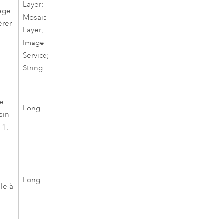
Layer;
mage
Mosaic
érer
Layer;
Image
Service;
String
e
re
Long
sin
 1.
s
Long
le à