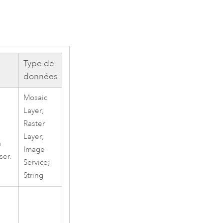
Type de
données
Mosaic
Layer;
Raster
Layer;
à
Image
ser.
Service;
String