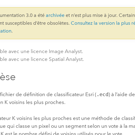
professionnels et
perspectiv
umentation 3.0 a été
archivée
et n’est plus mise à jour. Certai
technologiques
tendances
ont susceptibles d’être obsolètes.
Consultez la version la plus r
l’univers
ation
.
géospatia
ble avec une licence Image Analyst.
Tous les récits
ble avec une licence Spatial Analyst.
hèse
ichier de définition de classificateur
Esri
(
.ecd
) à l’aide 
ion K voisins les plus proches.
cateur K voisins les plus proches est une méthode de classi
e qui classe un pixel ou un segment selon un vote à la maj
 K est le nombre défini de voisins utilisés pour le vote.