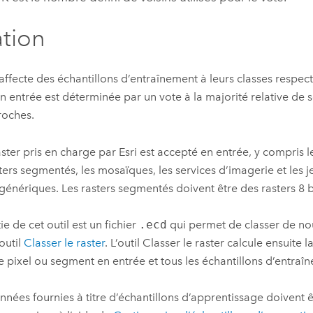
ation
l affecte des échantillons d’entraînement à leurs classes respect
en entrée est déterminée par un vote à la majorité relative de s
roches.
aster pris en charge par Esri est accepté en entrée, y compris le
sters segmentés, les mosaïques, les services d’imagerie et les
 génériques. Les rasters segmentés doivent être des rasters 8 bi
ie de cet outil est un fichier
.ecd
qui permet de classer de no
outil
Classer le raster
. L’outil
Classer le raster
calcule ensuite l
 pixel ou segment en entrée et tous les échantillons d’entraî
nnées fournies à titre d’échantillons d’apprentissage doivent ê