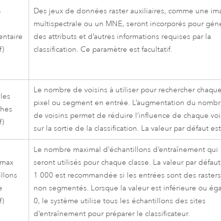
n
Des jeux de données raster auxiliaires, comme une i
multispectrale ou un MNE, seront incorporés pour gén
ntaire
des attributs et d’autres informations requises par la
f)
classification. Ce paramètre est facultatif.
Le nombre de voisins à utiliser pour rechercher chaqu
 les
pixel ou segment en entrée. L’augmentation du nomb
ches
de voisins permet de réduire l’influence de chaque voi
f)
sur la sortie de la classification. La valeur par défaut est
Le nombre maximal d’échantillons d’entraînement qui
 max
seront utilisés pour chaque classe. La valeur par défaut
illons
1 000 est recommandée si les entrées sont des raster
e
non segmentés. Lorsque la valeur est inférieure ou éga
f)
0, le système utilise tous les échantillons des sites
d’entraînement pour préparer le classificateur.