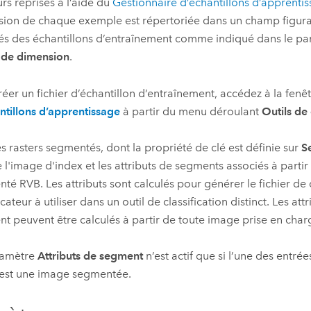
urs reprises à l’aide du
Gestionnaire d’échantillons d’apprenti
ion de chaque exemple est répertoriée dans un champ figuran
tés des échantillons d’entraînement comme indiqué dans le p
 de dimension
.
réer un fichier d’échantillon d’entraînement, accédez à la fenê
ntillons d’apprentissage
à partir du menu déroulant
Outils de 
es rasters segmentés, dont la propriété de clé est définie sur
S
e l'image d'index et les attributs de segments associés à partir
té RVB. Les attributs sont calculés pour générer le fichier de 
icateur à utiliser dans un outil de classification distinct. Les at
t peuvent être calculés à partir de toute image prise en charg
ramètre
Attributs de segment
n’est actif que si l’une des entré
 est une image segmentée.