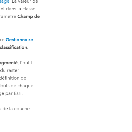
ssage
. La valeur de
t dans la classe
aramètre
Champ de
tre
Gestionnaire
classification
.
egmenté
, l'outil
 du raster
définition de
tributs de chaque
e par Esri.
es de la couche