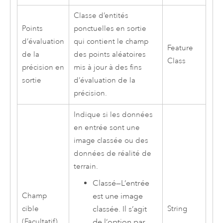
Classe d’entités
Points
ponctuelles en sortie
d’évaluation
qui contient le champ
Feature
de la
des points aléatoires
Class
précision en
mis à jour à des fins
sortie
d’évaluation de la
précision.
Indique si les données
en entrée sont une
image classée ou des
données de réalité de
terrain.
Classé
—
L’entrée
est une image
Champ
classée. Il s’agit
cible
String
de l’option par
(Facultatif)