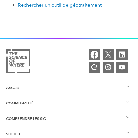
Rechercher un outil de géotraitement
ARCGIS
COMMUNAUTÉ
Vue d’ensemble d’ArcGIS
COMPRENDRE LES SIG
Esri Community
Cartographie
SOCIÉTÉ
Qu’est-ce qu’un SIG ?
Blog ArcGIS