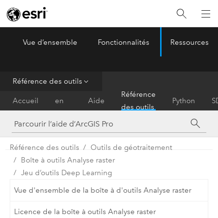
Vue d’ensemble
Fonctionnalités
Ressources
ArcGIS Pro
Menu
Référence des outils
Prise
Référence
Accueil
en
Aide
Python
S
des outils
main
Référence des outils
Outils de géotraitement
Boîte à outils Analyse raster
Jeu d’outils Deep Learning
Vue d'ensemble de la boîte à d'outils Analyse raster
Licence de la boîte à outils Analyse raster