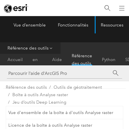
Vue d’ensemble
Fonctionnalités
Ressources
ArcGIS Pro
Menu
Référence des outils
Prise
Référence
Accueil
en
Aide
Python
S
des outils
main
Référence des outils
Outils de géotraitement
Boîte à outils Analyse raster
Jeu d’outils Deep Learning
Vue d'ensemble de la boîte à d'outils Analyse raster
Licence de la boîte à outils Analyse raster