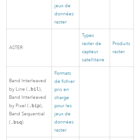
jeux de
données
raster
Types
raster de
Produits
ASTER
capteur
raster
satellitaire
Formats
Band Interleaved
de fichier
by Line (
.bil
),
pris en
Band Interleaved
charge
by Pixel (
.bip
),
pour les
Band Sequential
jeux de
données
(
.bsq
)
raster