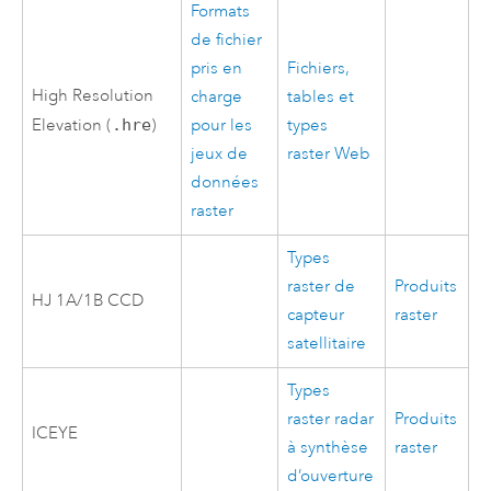
Formats
de fichier
pris en
Fichiers,
High Resolution
charge
tables et
Elevation (
.hre
)
pour les
types
jeux de
raster Web
données
raster
Types
raster de
Produits
HJ 1A/1B CCD
capteur
raster
satellitaire
Types
raster radar
Produits
ICEYE
à synthèse
raster
d’ouverture