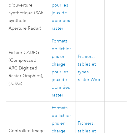
d'ouverture
pour les
synthétique (SAR,
jeux de
Synthetic
données
Aperture Radar)
raster
Formats
de fichier
Fichier CADRG
pris en
Fichiers,
(Compressed
charge
tables et
ARC Digitized
pour les
types
Raster Graphics),
jeux de
raster Web
(.CRG)
données
raster
Formats
de fichier
pris en
Fichiers,
Controlled Image
charge
tables et