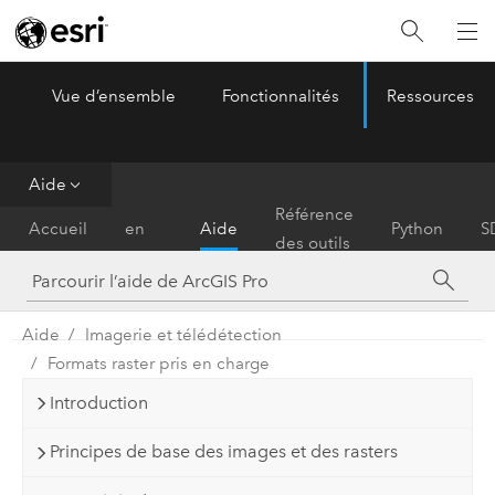
Vue d’ensemble
Fonctionnalités
Ressources
ArcGIS Pro
Menu
Aide
Prise
Référence
Accueil
en
Aide
Python
S
des outils
main
Aide
Imagerie et télédétection
Formats raster pris en charge
Introduction
Principes de base des images et des rasters