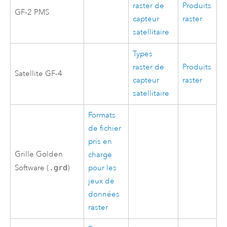
raster de
Produits
GF-2 PMS
capteur
raster
satellitaire
Types
raster de
Produits
Satellite GF-4
capteur
raster
satellitaire
Formats
de fichier
pris en
Grille Golden
charge
Software (
.grd
)
pour les
jeux de
données
raster