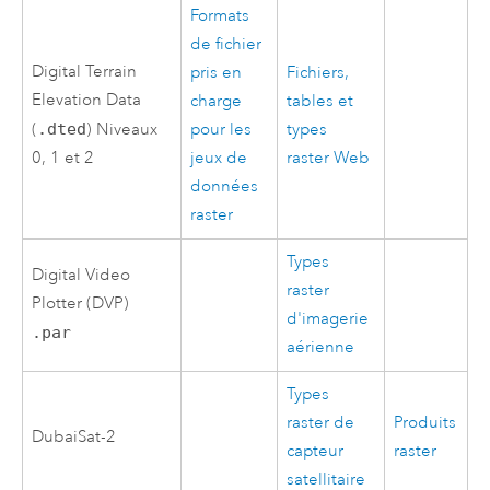
Formats
de fichier
Digital Terrain
pris en
Fichiers,
Elevation Data
charge
tables et
(
.dted
) Niveaux
pour les
types
0, 1 et 2
jeux de
raster Web
données
raster
Types
Digital Video
raster
Plotter (DVP)
d'imagerie
.par
aérienne
Types
raster de
Produits
DubaiSat-2
capteur
raster
satellitaire