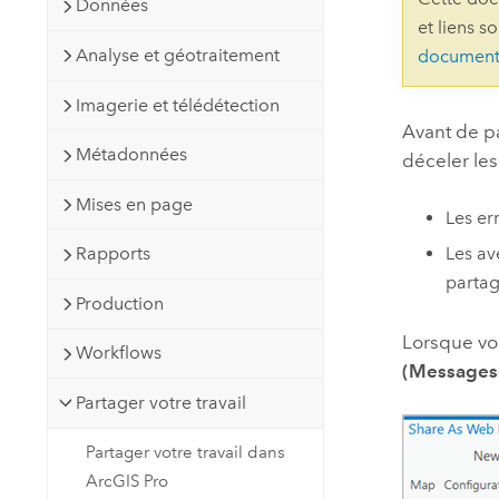
Données
Ressources naturelles
et liens s
Technologie Developer
Analyse et géotraitement
document
Créer des applications de
cartographie et d’analyse spatiale
Tous les secteurs d’activité
Imagerie et télédétection
Avant de p
Métadonnées
déceler les
Tous les produits
Mises en page
Les er
Rapports
Les av
partag
Production
Lorsque vo
Workflows
(Messages
Partager votre travail
Partager votre travail dans
ArcGIS Pro