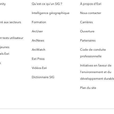
nity
Qu’est-ce qu’un SIG ?
À propos d’Esri
S
Intelligence géographique
Nous contacter
ré aux secteurs
Formation
Carrières
ArcUser
Ouverture
 tests utilisateur
ArcNews
Partenaires
 jeunes
ArcWatch
Code de conduite
ls Esri
professionnelle
Esri Press
s
Initiatives en faveur de
Vidéos Esri
l’environnement et du
Dictionnaire SIG
développement durabl
Plan du site