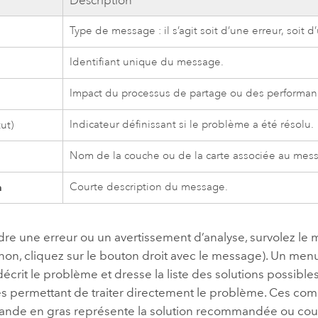
e
Description
Type de message : il s’agit soit d’une erreur, soit 
Identifiant unique du message.
Impact du processus de partage ou des performanc
Indicateur définissant si le problème a été résolu.
tut)
Nom de la couche ou de la carte associée au mes
n
Courte description du message.
re une erreur ou un avertissement d’analyse, survolez le 
sinon, cliquez sur le bouton droit avec le message). Un men
décrit le problème et dresse la liste des solutions possib
permettant de traiter directement le problème. Ces comm
de en gras représente la solution recommandée ou coura