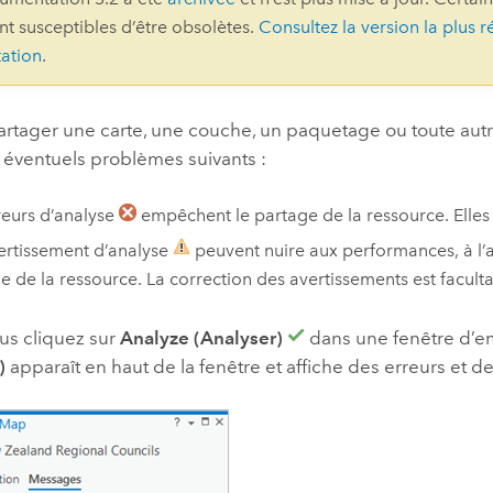
ont susceptibles d’être obsolètes.
Consultez la version la plus r
professionnels et
perspectiv
ation
.
technologiques
tendances
l’univers
géospatia
artager une carte, une couche, un paquetage ou toute autr
 éventuels problèmes suivants :
Tous les récits
reurs d’analyse
empêchent le partage de la ressource. Elles 
ertissement d’analyse
peuvent nuire aux performances, à l’a
e de la ressource. La correction des avertissements est faculta
us cliquez sur
Analyze (Analyser)
dans une fenêtre d’e
)
apparaît en haut de la fenêtre et affiche des erreurs et d