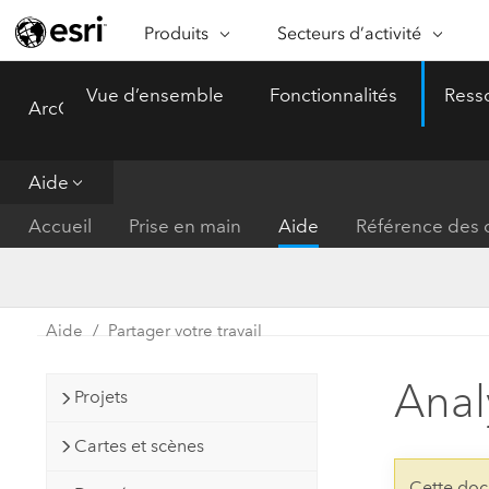
Produits
Secteurs d’activité
ARCGIS
SECTEURS D’ACTIVITÉ
FO
Vue d’ensemble
Fonctionnalités
Ress
ArcGIS Pro
Menu
Vue d’ensemble d’ArcGIS
Architecture, ingénierie et
Ca
Plateforme géospatiale
construction
Ob
d’entreprise d’Esri
do
Aide
Entreprise
ArcGIS Online
An
Accueil
Prise en main
Aide
Référence des o
Protection de l’environnemen
Plateforme de cartographie SaaS
Aj
complète
gé
Enseignement
ArcGIS Pro
Ge
Fournisseurs d’énergie
Aide
Partager votre travail
Logiciel SIG leader du marché
In
Gestion des installations
mondial
do
Anal
Projets
Santé et services à la person
ArcGIS Enterprise
Cartes et scènes
Système de base pour les SIG et
Administrations nationales
la cartographie
Cette doc