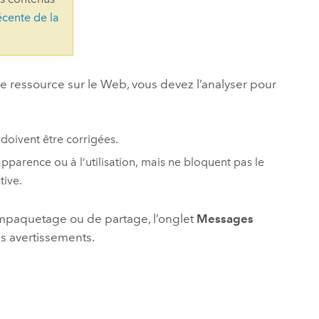
essai gratuit.
écente de la
Lire le récit
Explorer ce cours
es et
Découvrir ArcGIS Pro
 de
l
e ressource sur le Web, vous devez l’analyser pour
doivent être corrigées.
pparence ou à l’utilisation, mais ne bloquent pas le
tive.
mpaquetage ou de partage, l’onglet
Messages
es avertissements.