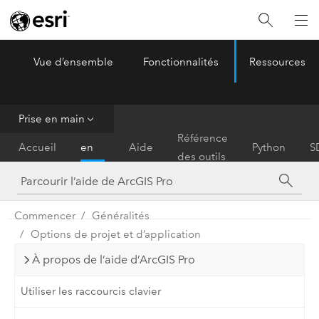
Vue d’ensemble
Fonctionnalités
Ressources
ArcGIS Pro
Menu
Prise en main
Prise
Référence
Accueil
en
Aide
Python
S
des outils
main
Commencer
Généralités
Options de projet et d’application
À propos de l’aide d’ArcGIS Pro
Utiliser les raccourcis clavier