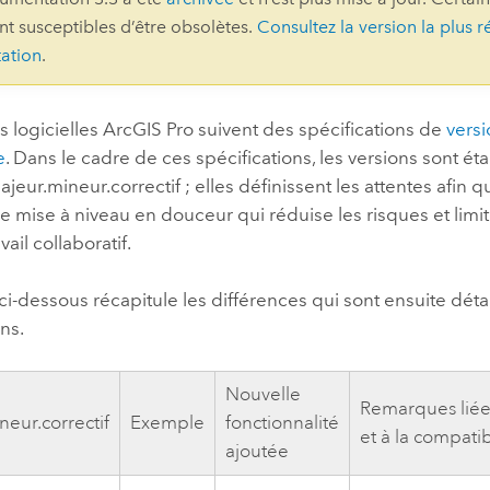
ont susceptibles d’être obsolètes.
Consultez la version la plus r
professionnels et
perspectiv
ation
.
technologiques
tendances
l’univers
géospatia
s logicielles
ArcGIS Pro
suivent des spécifications de
vers
e
. Dans le cadre de ces spécifications, les versions sont ét
ajeur.mineur.correctif ; elles définissent les attentes afin 
Tous les récits
ne mise à niveau en douceur qui réduise les risques et limit
vail collaboratif.
ci-dessous récapitule les différences qui sont ensuite déta
ns.
Nouvelle
Remarques liées 
neur.correctif
Exemple
fonctionnalité
et à la compatib
ajoutée