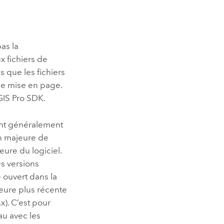
as la
x fichiers de
s que les fichiers
 de mise en page.
GIS Pro SDK
.
ont généralement
on majeure de
eure du logiciel.
es versions
e ouvert dans la
ajeure plus récente
.x). C’est pour
au avec les