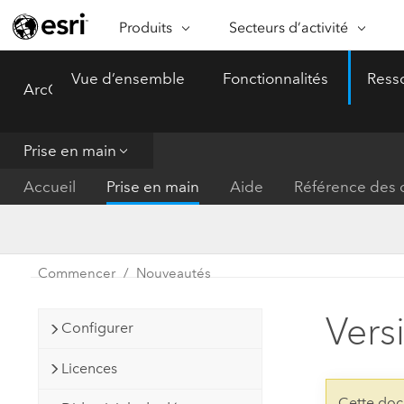
Produits
Secteurs d’activité
ARCGIS
SECTEURS D’ACTIVITÉ
FO
Vue d’ensemble
Fonctionnalités
Ress
ArcGIS Pro
Menu
Vue d’ensemble d’ArcGIS
Architecture, ingénierie et
Ca
Plateforme géospatiale
construction
Ob
d’entreprise d’Esri
do
Prise en main
Entreprise
ArcGIS Online
An
Accueil
Prise en main
Aide
Référence des o
Protection de l’environnemen
Plateforme de cartographie SaaS
Aj
complète
gé
Enseignement
ArcGIS Pro
Ge
Fournisseurs d’énergie
Commencer
Nouveautés
Logiciel SIG leader du marché
In
Gestion des installations
mondial
do
Versi
Configurer
Santé et services à la person
ArcGIS Enterprise
Licences
Système de base pour les SIG et
Administrations nationales
la cartographie
Cette doc