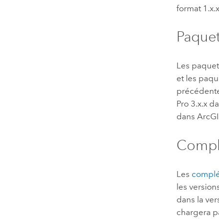
format 1.x.
Paque
Les paquet
et les paq
précédente
Pro
3.x.x d
dans
ArcGI
Compl
Les
compl
les versio
dans la ver
chargera pa