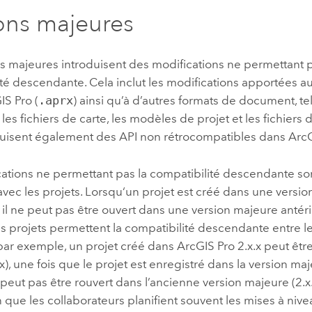
ons majeures
s majeures introduisent des modifications ne permettant p
té descendante. Cela inclut les modifications apportées au
IS Pro
(
.aprx
) ainsi qu’à d’autres formats de document, tel
les fichiers de carte, les modèles de projet et les fichiers
oduisent également des API non rétrocompatibles dans
Arc
cations ne permettant pas la compatibilité descendante s
vec les projets. Lorsqu‘un projet est créé dans une versi
, il ne peut pas être ouvert dans une version majeure antéri
s projets permettent la compatibilité descendante entre l
par exemple, un projet créé dans
ArcGIS Pro
2.x.x peut êtr
.x), une fois que le projet est enregistré dans la version m
 ne peut pas être rouvert dans l’ancienne version majeure (2.x
n que les collaborateurs planifient souvent les mises à nive