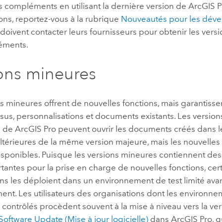
s compléments en utilisant la dernière version de
ArcGIS 
ons, reportez-vous à la rubrique
Nouveautés pour les dév
s doivent contacter leurs fournisseurs pour obtenir les vers
éments.
ons mineures
s mineures offrent de nouvelles fonctions, mais garantissen
sus, personnalisations et documents existants. Les versio
s de
ArcGIS Pro
peuvent ouvrir les documents créés dans l
térieures de la même version majeure, mais les nouvelles 
isponibles. Puisque les versions mineures contiennent des
antes pour la prise en charge de nouvelles fonctions, cer
ns les déploient dans un environnement de test limité avan
ent. Les utilisateurs des organisations dont les environn
 contrôlés procèdent souvent à la mise à niveau vers la ver
Software Update (Mise à jour logicielle)
dans
ArcGIS Pro
, q