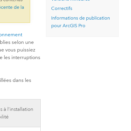
essai gratuit.
écente de la
Lire le récit
Explorer ce cours
es et
Correctifs
Découvrir ArcGIS Pro
 de
Informations de publication
pour
ArcGIS Pro
l
ionnement
ablies selon une
que vous puissiez
e les interruptions
illées dans les
à l’installation
ilité