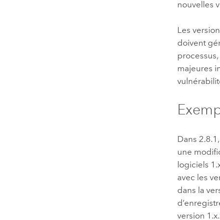
nouvelles 
Les versio
doivent gén
processus,
majeures i
vulnérabili
Exempl
Dans 2.8.1,
une modific
logiciels 1
avec les ve
dans la ver
d’enregistr
version 1.x