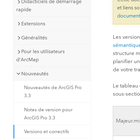
Didacticiels de démarrage
Ressources naturelles
et liens s
rapide
Technologie Developer
document
Créer des applications de
Extensions
cartographie et d’analyse spatiale
Tous les secteurs d’activité
Les version
Généralités
sémantiqu
Tous les produits
Pour les utilisateurs
structure m
d'ArcMap
planifier u
de votre tra
Nouveautés
Le tableau 
Nouveautés de ArcGIS Pro
sous-sectio
3.3
Notes de version pour
ArcGIS Pro 3.3
Majeur.mi
Versions et correctifs