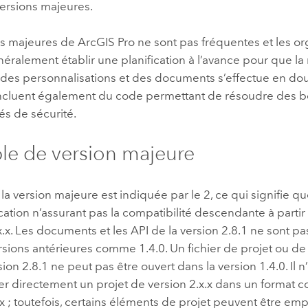
versions majeures.
ns majeures de
ArcGIS Pro
ne sont pas fréquentes et les or
éralement établir une planification à l’avance pour que la
 des personnalisations et des documents s’effectue en dou
ncluent également du code permettant de résoudre des b
tés de sécurité.
e de version majeure
 la version majeure est indiquée par le 2, ce qui signifie qu
ation n’assurant pas la compatibilité descendante à partir 
.x.x. Les documents et les API de la version 2.8.1 ne sont p
rsions antérieures comme 1.4.0. Un fichier de projet ou d
sion 2.8.1 ne peut pas être ouvert dans la version 1.4.0. Il n
er directement un projet de version 2.x.x dans un format c
.x ; toutefois, certains éléments de projet peuvent être e