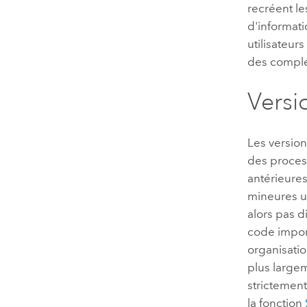
recréent le
d'informati
utilisateur
des compl
Versi
Les version
des proces
antérieure
mineures ul
alors pas d
code import
organisatio
plus largem
strictement
la fonction