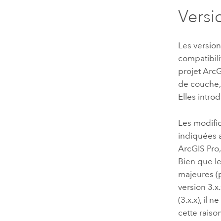
Versi
Les version
compatibili
projet
ArcG
de couche, 
Elles intr
Les modifi
indiquées a
ArcGIS Pro
Bien que le
majeures (
version 3.x
(3.x.x), il
cette raiso