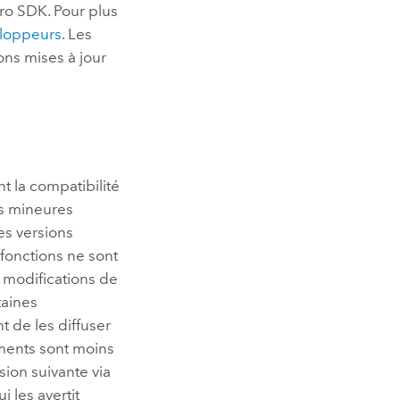
Pro SDK
. Pour plus
eloppeurs
. Les
ions mises à jour
t la compatibilité
ns mineures
es versions
fonctions ne sont
 modifications de
taines
t de les diffuser
ements sont moins
sion suivante via
ui les avertit