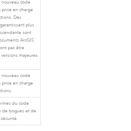
n nouveau code
la prise en charge
ctions. Des
garantissant plus
 ascendante sont
 documents
ArcGIS
ont pas être
s versions majeures
n nouveau code
la prise en charge
ctions.
inimes du code
on de bogues et de
 sécurité.