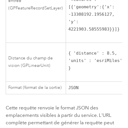
entrée
[{'geometry':{'x': 
(GPFeatureRecordSetLayer)
-13308192.1956127, 
'y': 
4221903.58555983}}]}
{ 'distance' : 8.5, 
Distance du champ de
'units' : 'esriMiles' 
vision (GPLinearUnit)
}
Format (format de la sortie)
JSON
Cette requête renvoie le format JSON des
emplacements visibles à partir du service. L'URL
complète permettant de générer la requête peut