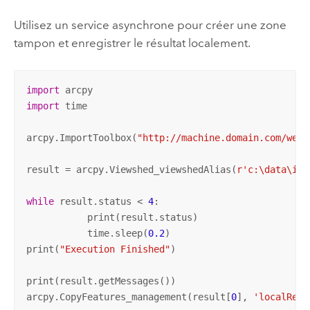
Utilisez un service asynchrone pour créer une zone
tampon et enregistrer le résultat localement.
import
import
 time

arcpy.ImportToolbox(
"http://machine.domain.com/weba
result = arcpy.Viewshed_viewshedAlias(
r'c:\data\inp
while
 result.status < 
4
:

	   print(result.status)

	   time.sleep(
0.2
)

print(
"Execution Finished"
)

print(result.getMessages())

arcpy.CopyFeatures_management(result[
0
], 
'localResu