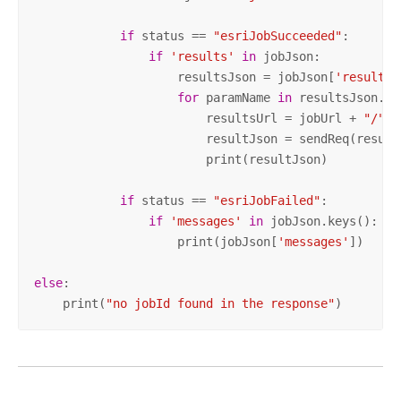
if
 status == 
"esriJobSucceeded"
:

if
'results'
in
 jobJson:

                    resultsJson = jobJson[
'results'
for
 paramName 
in
 resultsJson.key
                        resultsUrl = jobUrl + 
"/"
 +
                        resultJson = sendReq(result
                        print(resultJson)

if
 status == 
"esriJobFailed"
:

if
'messages'
in
 jobJson.keys():

                    print(jobJson[
'messages'
])

else
:

    print(
"no jobId found in the response"
)