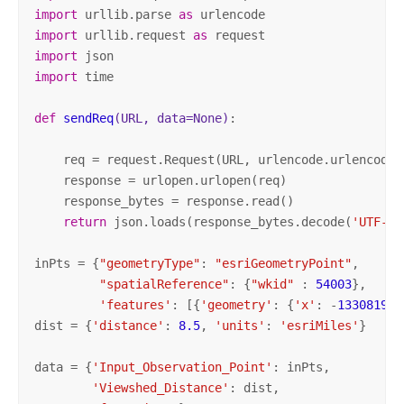
import
 urllib.parse 
as
import
 urllib.request 
as
import
import
 time

def
sendReq
(URL, data=None)
:
    req = request.Request(URL, urlencode.urlencode(
    response = urlopen.urlopen(req)

    response_bytes = response.read()

return
 json.loads(response_bytes.decode(
'UTF-8'
inPts = {
"geometryType"
: 
"esriGeometryPoint"
,

"spatialReference"
: {
"wkid"
 : 
54003
},

'features'
: [{
'geometry'
: {
'x'
: -
13308192.
dist = {
'distance'
: 
8.5
, 
'units'
: 
'esriMiles'
}

data = {
'Input_Observation_Point'
: inPts,

'Viewshed_Distance'
: dist,
