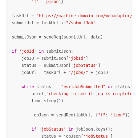
'f'
: 
'pjson'
}

taskUrl = 
"https://machine.domain.com/webadaptor/re
submitUrl = taskUrl + 
"/submitJob"
submitJson = sendReq(submitUrl, data)

if
'jobId'
in
 submitJson:

    jobID = submitJson[
'jobId'
]

    status = submitJson[
'jobStatus'
]

    jobUrl = taskUrl + 
"/jobs/"
 + jobID

while
 status == 
"esriJobSubmitted"
or
 status ==
        print(
"checking to see if job is completed.
        time.sleep(
1
)

        jobJson = sendReq(jobUrl, {
"f"
: 
"json"
})

if
'jobStatus'
in
 jobJson.keys():

            status = jobJson[
'jobStatus'
]
