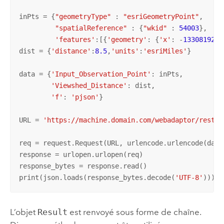
inPts = {
"geometryType"
 : 
"esriGeometryPoint"
,

"spatialReference"
 : {
"wkid"
 : 
54003
},

'features'
:[{
'geometry'
: {
'x'
: -
13308192.1
dist = {
'distance'
:
8.5
,
'units'
:
'esriMiles'
}

data = {
'Input_Observation_Point'
: inPts,

'Viewshed_Distance'
: dist,

'f'
: 
'pjson'
}

URL = 
'https://machine.domain.com/webadaptor/rest/s
req = request.Request(URL, urlencode.urlencode(data
response = urlopen.urlopen(req)

response_bytes = response.read()

print(json.loads(response_bytes.decode(
'UTF-8'
)))
L’objet
Result
est renvoyé sous forme de chaîne.