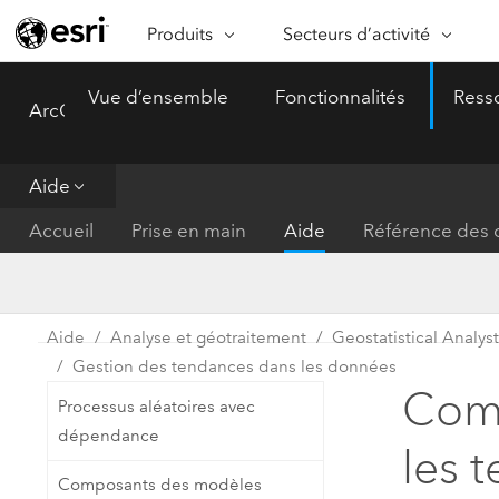
Produits
Secteurs d’activité
ARCGIS
SECTEURS D’ACTIVITÉ
FO
Vue d’ensemble
Fonctionnalités
Ress
ArcGIS Pro
Menu
Vue d’ensemble d’ArcGIS
Architecture, ingénierie et
Ca
Plateforme géospatiale
construction
Ob
d’entreprise d’Esri
do
Aide
Entreprise
ArcGIS Online
An
Accueil
Prise en main
Aide
Référence des o
Protection de l’environnemen
Plateforme de cartographie SaaS
Aj
complète
gé
Enseignement
ArcGIS Pro
Ge
Fournisseurs d’énergie
Aide
Analyse et géotraitement
Geostatistical Analys
Logiciel SIG leader du marché
In
Gestion des tendances dans les données
Gestion des installations
mondial
do
Comp
Processus aléatoires avec
Santé et services à la person
ArcGIS Enterprise
dépendance
les 
Système de base pour les SIG et
Administrations nationales
Composants des modèles
la cartographie