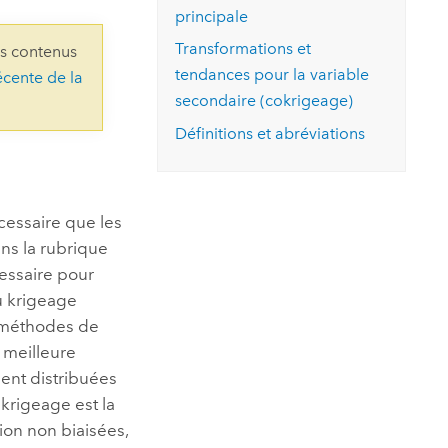
essai gratuit.
principale
Lire le récit
Explorer ce cours
es et
Découvrir ArcGIS Pro
Transformations et
ns contenus
 de
tendances pour la variable
écente de la
secondaire (cokrigeage)
l
Définitions et abréviations
écessaire que les
ns la rubrique
cessaire pour
du krigeage
s méthodes de
 meilleure
ent distribuées
krigeage est la
ion non biaisées,