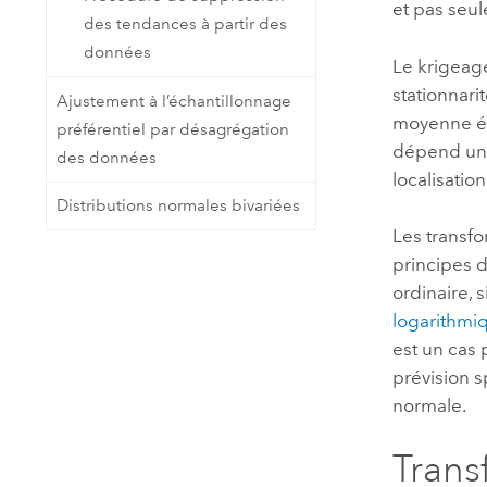
et pas seu
des tendances à partir des
données
Le krigeage
stationnari
Ajustement à l’échantillonnage
moyenne ég
préférentiel par désagrégation
dépend uniq
des données
localisatio
Distributions normales bivariées
Les transfo
principes d
ordinaire, 
logarithmi
est un cas 
prévision 
normale.
Trans