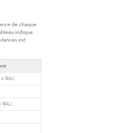
ndance de chaque
tableau indique
ndances est
nce
 si BAL)
i BAL)