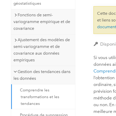
géostatistiques
Ressources naturelles
Technologie Developer
Cette doc
Fonctions de semi-
Créer des applications de
et liens s
variogramme empirique et de
cartographie et d’analyse spatiale
Tous les secteurs d’activité
document
covariance
Ajustement des modèles de
Tous les produits
Disponi
semi-variogramme et de
covariance aux données
Si vous uti
empiriques
données ai
Comprendre
Gestion des tendances dans
l’obtention
les données
ordinaire,
Comprendre les
prévision f
transformations et les
méthode de
tendances
ou non. En 
meilleure 
Procédure de suppression