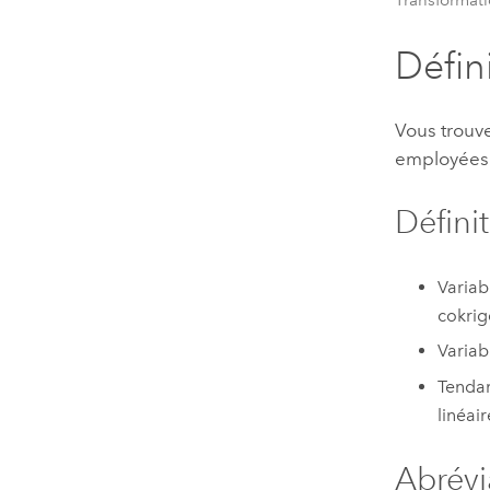
Défin
Vous trouve
employées 
Défini
Variab
cokri
Variab
Tendan
linéair
Abrévi