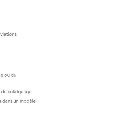
viations
age ou du
on du cokrigeage
es dans un modèle