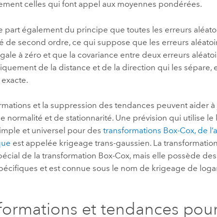
lement celles qui font appel aux moyennes pondérées.
 part également du principe que toutes les erreurs aléato
té de second ordre, ce qui suppose que les erreurs aléatoi
ale à zéro et que la covariance entre deux erreurs aléat
uement de la distance et de la direction qui les sépare, 
n exacte.
rmations et la suppression des tendances peuvent aider à ju
e normalité et de stationnarité. Une prévision qui utilise l
simple et universel pour des
transformations Box-Cox, de l’a
que
est appelée krigeage trans-gaussien. La transformatio
pécial de la transformation Box-Cox, mais elle possède de
spécifiques et est connue sous le nom de krigeage de log
formations et tendances pour