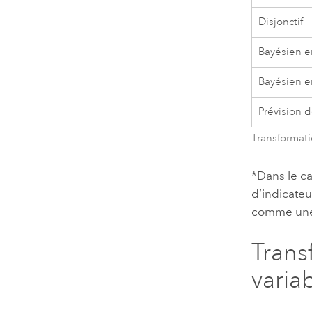
Disjonctif
Bayésien e
Bayésien e
Prévision d
Transformati
*Dans le ca
d’indicateu
comme une 
Trans
varia