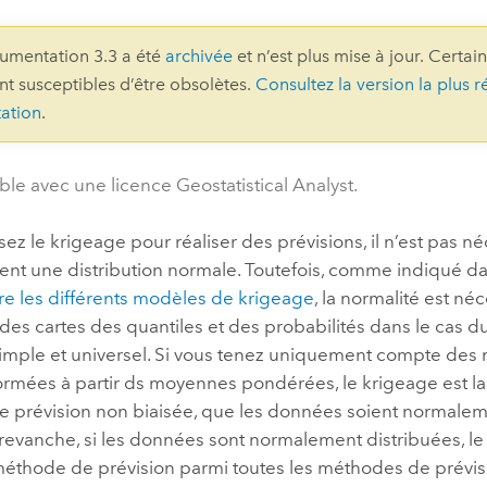
professionnels et
perspectiv
umentation 3.3 a été
archivée
et n’est plus mise à jour. Certai
technologiques
tendances
ont susceptibles d’être obsolètes.
Consultez la version la plus r
l’univers
ation
.
géospatia
ble avec une licence Geostatistical Analyst.
Tous les récits
lisez le krigeage pour réaliser des prévisions, il n’est pas n
ent une distribution normale. Toutefois, comme indiqué da
 les différents modèles de krigeage
, la normalité est né
 des cartes des quantiles et des probabilités dans le cas 
 simple et universel. Si vous tenez uniquement compte de
ormées à partir ds moyennes pondérées, le krigeage est la
 prévision non biaisée, que les données soient normalem
revanche, si les données sont normalement distribuées, le 
méthode de prévision parmi toutes les méthodes de prévis