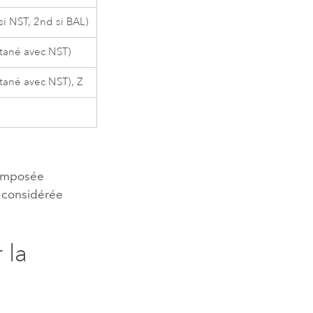
si NST, 2nd si BAL)
ltané avec NST)
ltané avec NST), Z
 composée
te considérée
 la