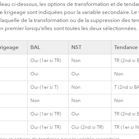
bleau ci-dessous, les options de transformation et de ten
 krigeage sont indiquées pour la variable secondaire. Le
laquelle de la transformation ou de la suppression des te
n premier lorsqu’elles sont toutes les deux sélectionnées.
krigeage
BAL
NST
Tendance
Oui (1er si TR)
Non
TR (2nd si 
Oui
Oui
Non
Oui (1er si T)
Non
T (2nd si B
Non
Non
Non
Oui (1er si TR)
Oui
TR (2nd si 
Oui (1er si TR)
Oui (2nd si TR)
TR (1er si 
ons et options de tendance pour la variable secondaire