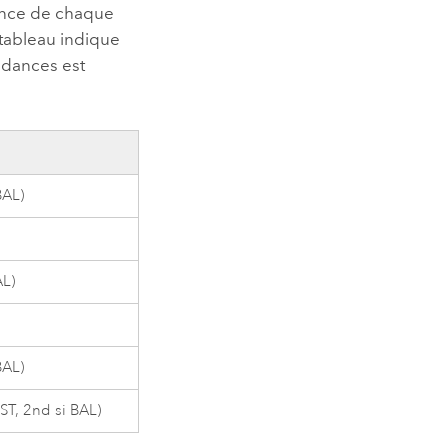
dance de chaque
 tableau indique
ndances est
BAL)
AL)
BAL)
NST, 2nd si BAL)