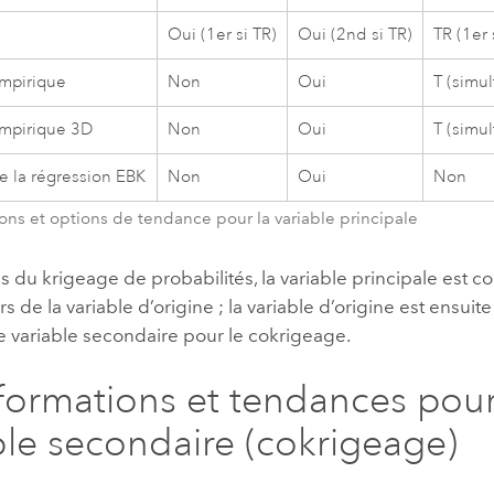
Oui (1er si TR)
Oui (2nd si TR)
TR (1er 
mpirique
Non
Oui
T (simu
mpirique 3D
Non
Oui
T (simu
e la régression EBK
Non
Oui
Non
ons et options de tendance pour la variable principale
s du krigeage de probabilités, la variable principale est
rs de la variable d’origine ; la variable d’origine est ensui
variable secondaire pour le cokrigeage.
formations et tendances pour
ble secondaire (cokrigeage)