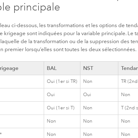
ble principale
leau ci-dessous, les transformations et les options de te
krigeage sont indiquées pour la variable principale. Le 
laquelle de la transformation ou de la suppression des te
n premier lorsqu’elles sont toutes les deux sélectionnées.
krigeage
BAL
NST
Tenda
Oui (1er si TR)
Non
TR (2nd
Oui
Oui
Non
Oui (1er si T)
Non
T (2nd s
Non
Non
Non
*
Non
Non
Non