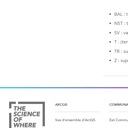
BAL : 
NST : 
SV : v
T : (t
TR : s
Z : su
ARCGIS
COMMUNA
Vue d’ensemble d’ArcGIS
Esri Commu