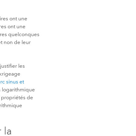
ires ont une
res ont une
oires quelconques
et non de leur
stifier les
e krigeage
rc sinus et
n logarithmique
s propriétés de
arithmique
 la