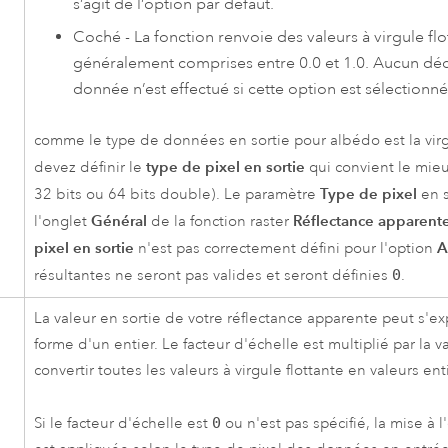
s’agit de l’option par défaut.
Coché - La fonction renvoie des valeurs à virgule flo
généralement comprises entre 0.0 et 1.0. Aucun d
donnée n’est effectué si cette option est sélectionné
comme le type de données en sortie pour albédo est la virgu
type de pixel en sortie
devez définir le
qui convient le mieux
Type de pixel
32 bits ou 64 bits double). Le paramètre
en s
Général
Réflectance apparent
l'onglet
de la fonction raster
pixel en sortie
A
n'est pas correctement défini pour l'option
résultantes ne seront pas valides et seront définies
0
.
La valeur en sortie de votre réflectance apparente peut s'ex
forme d'un entier. Le facteur d'échelle est multiplié par la 
convertir toutes les valeurs à virgule flottante en valeurs ent
Si le facteur d'échelle est
0
ou n'est pas spécifié, la mise à l