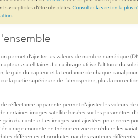
ont susceptibles d’être obsolètes.
Consultez la version la plus r
professionnels et
perspectiv
ation
.
technologiques
tendances
l’univers
géospatia
d'ensemble
Tous les récits
tion permet d’ajuster les valeurs de nombre numérique (DN
capteurs satellitaires. Le calibrage utilise l’altitude du soleil
on, le gain du capteur et la tendance de chaque canal pour 
 de la partie supérieure de l’atmosphère, plus la correctio
 de réflectance apparente permet d'ajuster les valeurs de
de certaines images satellite basées sur les paramètres d'
e gain du capteur. Les images sont ajustées pour corresp
'éclairage courante en théorie en vue de réduire les variat
ates différentes et produites par des capteurs différents. 