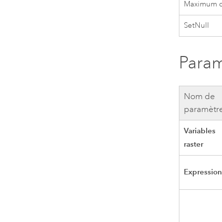
Maximum de
SetNull
Param
Nom de
paramètr
Variables
raster
Expressio