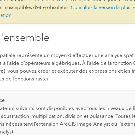
ont susceptibles d’être obsolètes.
Consultez la version la plus r
professionnels et
perspectiv
ation
.
technologiques
tendances
l’univers
géospatia
d'ensemble
Tous les récits
patiale représente un moyen d’effectuer une analyse spati
 à l’aide d’opérateurs algébriques. À l’aide de la fonction
ce)
, vous pouvez créer et exécuter des expressions et les 
 de fonctions raster.
ce :
ateurs suivants sont disponibles avec tous les niveaux de l
 soustraction, multiplication, division et puissance. Toutes l
ns nécessitent l’extension ArcGIS
Image Analyst
ou l’exten
nalyst
.