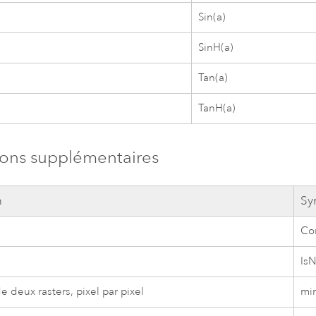
Sin(a)
SinH(a)
Tan(a)
TanH(a)
ons supplémentaires
n
Sy
Con
IsN
 deux rasters, pixel par pixel
min