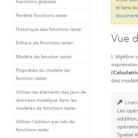
Fonctions globales
Ressources naturelles
et liens s
Technologie Developer
Fenêtre Fonctions raster
document
Créer des applications de
cartographie et d’analyse spatiale
Tous les secteurs d’activité
Historique des fonctions raster
Vue 
Editeur de fonctions raster
Tous les produits
L'algèbre s
Modèle de fonction raster
expressions
Propriétés du modèle de
(Calculatri
fonction raster
des modèles
Utiliser les éléments des jeux de
données mosaïque dans les
Licen
modèles de fonctions raster
Les opér
addition,
Utiliser l'éditeur par lots de
opératio
fonctions raster
Spatial A