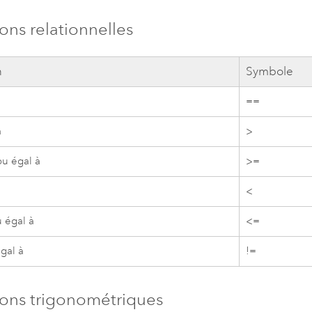
ons relationnelles
n
Symbole
==
à
>
ou égal à
>=
<
u égal à
<=
gal à
!=
ons trigonométriques