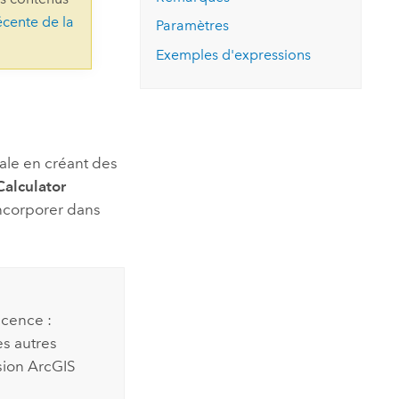
essai gratuit.
écente de la
Lire le récit
Explorer ce cours
es et
Paramètres
Découvrir ArcGIS Pro
 de
Exemples d'expressions
l
ale en créant des
Calculator
incorporer dans
icence :
es autres
sion ArcGIS