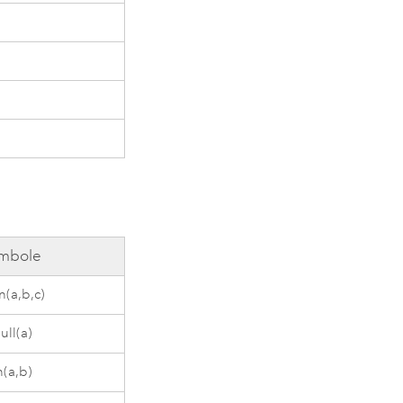
mbole
(a,b,c)
ull(a)
(a,b)