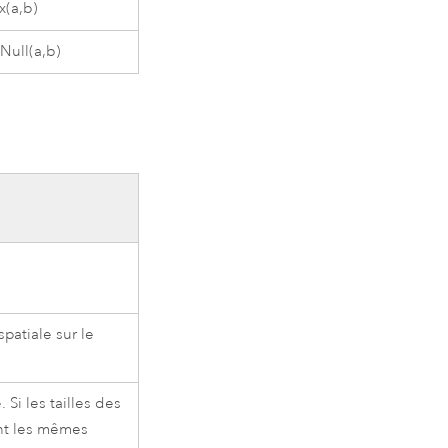
x(a,b)
Null(a,b)
patiale sur le
. Si les tailles des
ent les mêmes