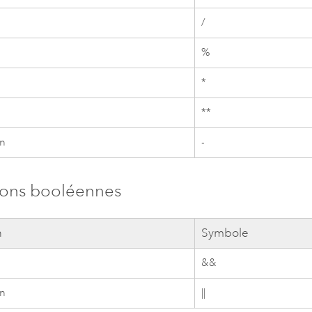
/
%
*
**
on
-
ions booléennes
n
Symbole
n
&&
n
||