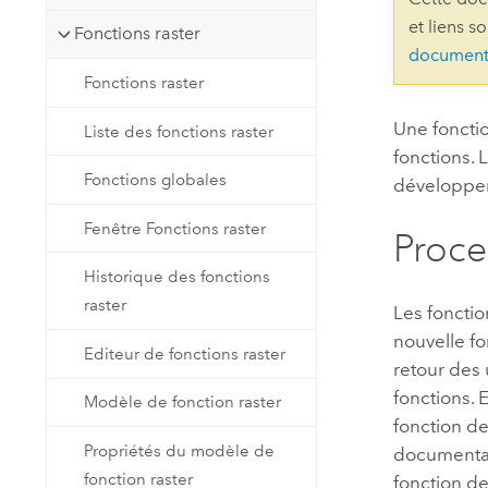
Ressources naturelles
et liens s
Fonctions raster
Technologie Developer
document
Créer des applications de
Fonctions raster
cartographie et d’analyse spatiale
Tous les secteurs d’activité
Une fonctio
Liste des fonctions raster
fonctions. 
Tous les produits
Fonctions globales
développe
Fenêtre Fonctions raster
Proce
Historique des fonctions
raster
Les foncti
nouvelle fo
Editeur de fonctions raster
retour des 
fonctions.
E
Modèle de fonction raster
fonction de
Propriétés du modèle de
documentat
fonction raster
fonction de