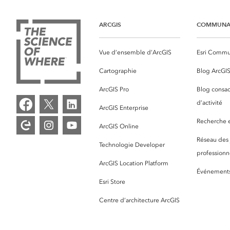
ARCGIS
COMMUNA
Vue d’ensemble d’ArcGIS
Esri Commu
Cartographie
Blog ArcGI
ArcGIS Pro
Blog consac
d’activité
ArcGIS Enterprise
Recherche et
ArcGIS Online
Réseau des
Technologie Developer
professionne
ArcGIS Location Platform
Événement
Esri Store
Centre d’architecture ArcGIS