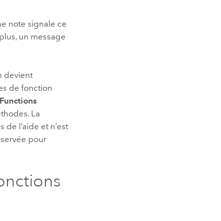
ne note signale ce
e plus, un message
n devient
es de fonction
 Functions
éthodes. La
 de l’aide et n’est
nservée pour
onctions