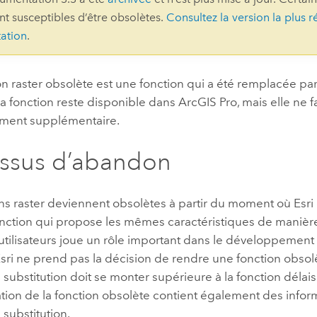
ont susceptibles d’être obsolètes.
Consultez la version la plus r
professionnels et
perspectiv
ation
.
technologiques
tendances
l’univers
géospatia
n raster obsolète est une fonction qui a été remplacée par
La fonction reste disponible dans
ArcGIS Pro
, mais elle ne f
ment supplémentaire.
Tous les récits
ssus d’abandon
ons raster deviennent obsolètes à partir du moment où
Esri
nction qui propose les mêmes caractéristiques de manière 
utilisateurs joue un rôle important dans le développement
sri
ne prend pas la décision de rendre une fonction obsolèt
 substitution doit se monter supérieure à la fonction délais
ion de la fonction obsolète contient également des inform
 substitution.