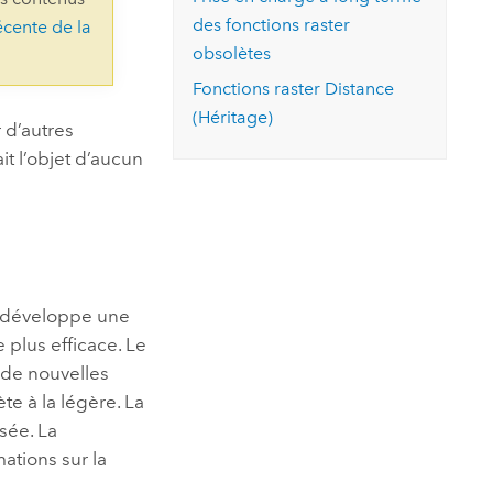
essai gratuit.
des fonctions raster
écente de la
Lire le récit
Explorer ce cours
es et
Découvrir ArcGIS Pro
obsolètes
 de
Fonctions raster Distance
l
(Héritage)
 d’autres
ait l’objet d’aucun
développe une
plus efficace. Le
 de nouvelles
e à la légère. La
sée. La
ations sur la