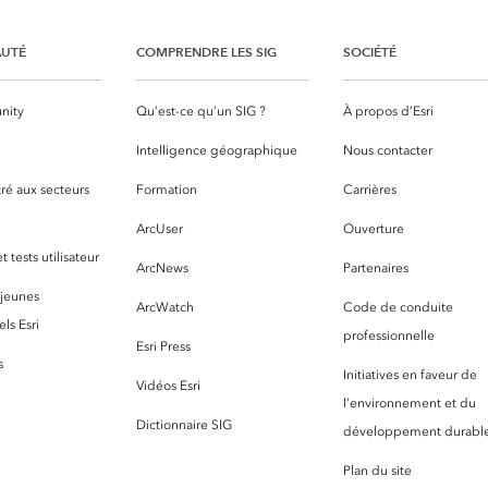
UTÉ
COMPRENDRE LES SIG
SOCIÉTÉ
nity
Qu’est-ce qu’un SIG ?
À propos d’Esri
S
Intelligence géographique
Nous contacter
ré aux secteurs
Formation
Carrières
ArcUser
Ouverture
 tests utilisateur
ArcNews
Partenaires
 jeunes
ArcWatch
Code de conduite
ls Esri
professionnelle
Esri Press
s
Initiatives en faveur de
Vidéos Esri
l’environnement et du
Dictionnaire SIG
développement durabl
Plan du site