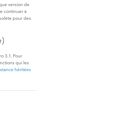
aque version de
e continuer à
bsolète pour des
e)
ro 3.1
.
Pour
nctions qui les
istance héritées