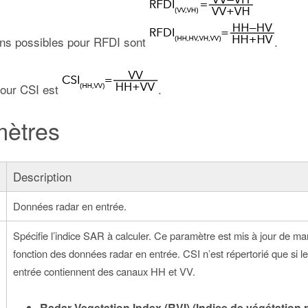
ons possibles pour RFDI sont
.
pour CSI est
.
mètres
e
Description
Données radar en entrée.
Spécifie l’indice SAR à calculer. Ce paramètre est mis à jour de 
fonction des données radar en entrée. CSI n’est répertorié que si 
entrée contiennent des canaux HH et VV.
Radar Vegetation Index (RVI) (Indice de végétation r