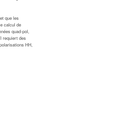
et que les
le calcul de
onnées quad-pol,
I requiert des
polarisations HH,