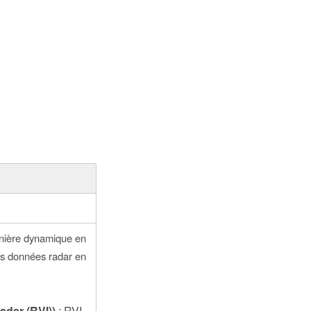
manière dynamique en
les données radar en
adar (RVI))
: RVI