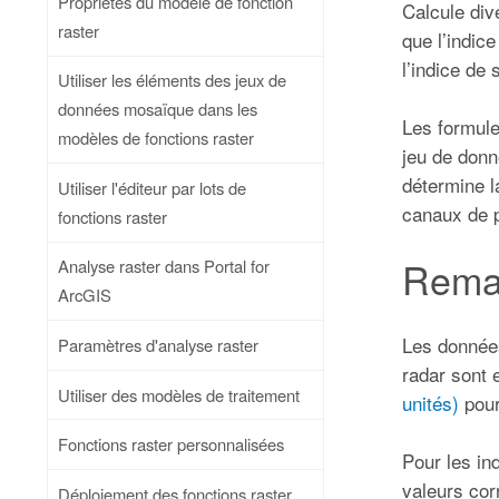
Propriétés du modèle de fonction
Calcule div
raster
que l’indic
l’indice de
Utiliser les éléments des jeux de
données mosaïque dans les
Les formule
modèles de fonctions raster
jeu de donn
détermine la
Utiliser l'éditeur par lots de
canaux de p
fonctions raster
Rema
Analyse raster dans Portal for
ArcGIS
Les données
Paramètres d'analyse raster
radar sont 
Utiliser des modèles de traitement
unités)
pour
Fonctions raster personnalisées
Pour les in
valeurs cor
Déploiement des fonctions raster