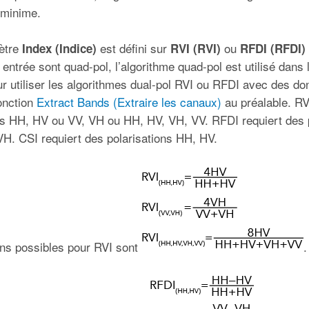
 minime.
mètre
est défini sur
ou
Index (Indice)
RVI (RVI)
RFDI (RFDI)
entrée sont quad-pol, l’algorithme quad-pol est utilisé dans 
our utiliser les algorithmes dual-pol RVI ou RFDI avec des d
fonction
Extract Bands (Extraire les canaux)
au préalable. RV
ns HH, HV ou VV, VH ou HH, HV, VH, VV. RFDI requiert des 
H. CSI requiert des polarisations HH, HV.
ons possibles pour RVI sont
.