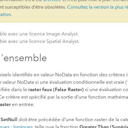
ont susceptibles d’être obsolètes.
Consultez la version la plus r
professionnels et
perspectiv
ation
.
technologiques
tendances
l’univers
géospatia
ble avec une licence Image Analyst.
ble avec une licence Spatial Analyst.
Tous les récits
d'ensemble
 pixels identifiés en valeur NoData en fonction des critères 
 valeur NoData si une évaluation conditionnelle est vraie (1
ifiée dans le
raster faux (False Raster)
si une évaluation co
 Ce critère est spécifié par la sortie d’une fonction mathém
raster
en entrée.
n
SetNull
doit être précédée d’une fonction raster de la ca
ues : logiques
, telle que la fonction
Greater Than (Supérie