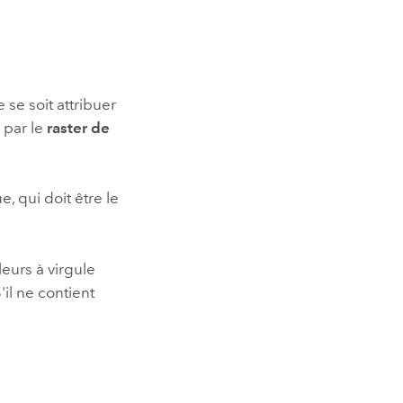
 se soit attribuer
i par le
raster de
, qui doit être le
leurs à virgule
'il ne contient