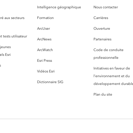
S
Intelligence géographique
Nous contacter
ré aux secteurs
Formation
Carrières
ArcUser
Ouverture
 tests utilisateur
ArcNews
Partenaires
 jeunes
ArcWatch
Code de conduite
ls Esri
professionnelle
Esri Press
s
Initiatives en faveur de
Vidéos Esri
l’environnement et du
Dictionnaire SIG
développement durabl
Plan du site