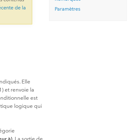
essai gratuit.
écente de la
Lire le récit
Explorer ce cours
es et
Paramètres
Découvrir ArcGIS Pro
 de
l
indiqués. Elle
) et renvoie la
nditionnelle est
atique logique qui
tégorie
ur à)
. La sortie de