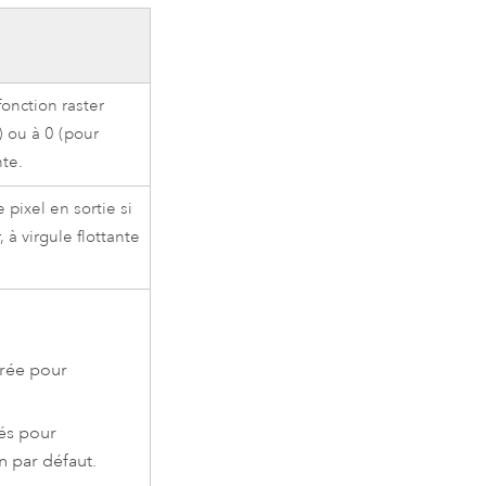
fonction raster
) ou à 0 (pour
nte.
 pixel en sortie si
, à virgule flottante
trée pour
sés pour
n par défaut.