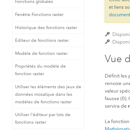
Fonctions globales
Ressources naturelles
et liens s
Technologie Developer
Fenêtre Fonctions raster
document
Créer des applications de
cartographie et d’analyse spatiale
Tous les secteurs d’activité
Historique des fonctions raster
Disponi
Editeur de fonctions raster
Disponi
Tous les produits
Modèle de fonction raster
Vue 
Propriétés du modèle de
fonction raster
Définit les
renvoie une
Utiliser les éléments des jeux de
valeur spéc
données mosaïque dans les
fausse (0).
modèles de fonctions raster
servira de
Utiliser l'éditeur par lots de
La fonctio
fonctions raster
Mathématiq