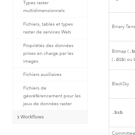
Types raster
multidimensionnels
Fichiers, tables et types
Binary Terr
raster de services Web
Propriétés des données
Bitmap (
.b
prises en charge par les
(
.dib
) ou
images
Fichiers auxiliaires
BlackSky
Fichiers de
géoréférencement pour les
jeux de données raster
.bsb
Workflows
Committee 