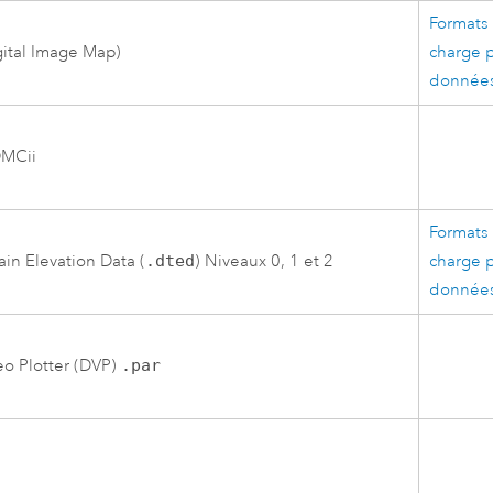
Formats 
ital Image Map)
charge p
données
DMCii
Formats 
rain Elevation Data (
.dted
) Niveaux 0, 1 et 2
charge p
données
eo Plotter (DVP)
.par
2