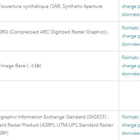
'ouverture synthétique (SAR, Synthetic Aperture
charge p
données
Formats 
DRG (Compressed ARC Digitized Raster Graphics),
charge p
données
Formats 
 Image Base (
.cib
)
charge p
données
ographic Information Exchange Standard (DIGEST) :
Formats 
rd Raster Product (ASRP), UTM/UPS Standard Raster
charge p
SRP)
données