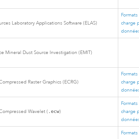
Formats 
urces Laboratory Applications Software (ELAS)
charge p
données
ce Mineral Dust Source Investigation (EMIT)
Formats 
Compressed Raster Graphics (ECRG)
charge p
données
Formats 
Compressed Wavelet (
.ecw
)
charge p
données
Formats 