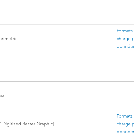
Formats 
arimetric
charge p
données
ix
Formats 
Digitized Raster Graphic)
charge p
données