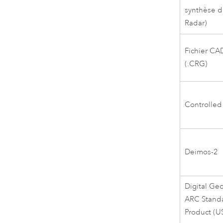
synthèse d
Radar)
Fichier CA
(.CRG)
Controlled
Deimos-2
Digital Ge
ARC Standa
Product (U