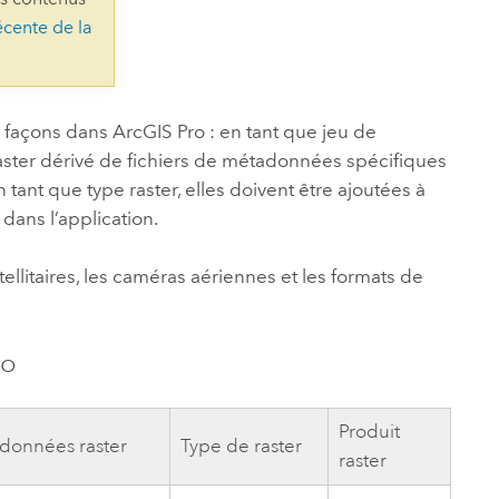
essai gratuit.
écente de la
Lire le récit
Explorer ce cours
es et
Découvrir ArcGIS Pro
 de
l
s façons dans
ArcGIS Pro
: en tant que jeu de
raster dérivé de fichiers de métadonnées spécifiques
tant que type raster, elles doivent être ajoutées à
ans l’application.
tellitaires, les caméras aériennes et les formats de
ro
Produit
données raster
Type de raster
raster