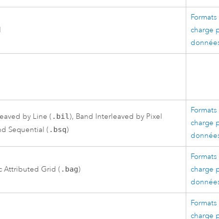
Formats 
I
charge p
données
Formats 
leaved by Line (
.bil
), Band Interleaved by Pixel
charge p
nd Sequential (
.bsq
)
données
Formats 
 Attributed Grid (
.bag
)
charge p
données
Formats 
charge p