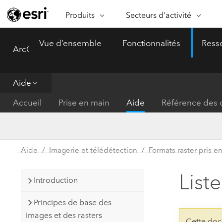
Produits
Secteurs d’activité
ARCGIS
SECTEURS D’ACTIVITÉ
FO
Vue d’ensemble
Fonctionnalités
Ress
ArcGIS Pro
Menu
Vue d’ensemble d’ArcGIS
Architecture, ingénierie et
Ca
Plateforme géospatiale
construction
Ob
d’entreprise d’Esri
do
Aide
Entreprise
ArcGIS Online
An
Accueil
Prise en main
Aide
Référence des o
Protection de l’environnemen
Plateforme de cartographie SaaS
Aj
complète
gé
Enseignement
ArcGIS Pro
Ge
Fournisseurs d’énergie
Aide
Imagerie et télédétection
Formats raster pris e
Logiciel SIG leader du marché
In
Gestion des installations
mondial
do
List
Introduction
Santé et services à la person
ArcGIS Enterprise
Principes de base des
Système de base pour les SIG et
Administrations nationales
images et des rasters
la cartographie
Cette doc