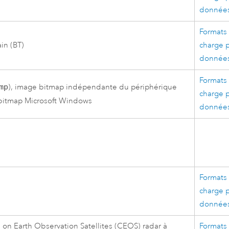
données
Formats 
ain (BT)
charge p
données
Formats 
mp
), image bitmap indépendante du périphérique
charge p
 bitmap Microsoft Windows
données
Formats 
charge p
données
on Earth Observation Satellites (CEOS) radar à
Formats 