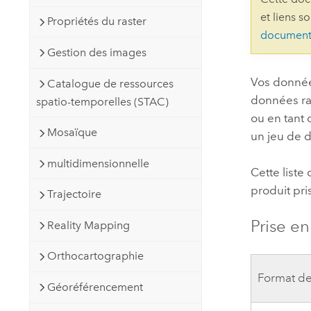
Ressources naturelles
et liens s
Propriétés du raster
Technologie Developer
document
Créer des applications de
Gestion des images
cartographie et d’analyse spatiale
Tous les secteurs d’activité
Vos donnée
Catalogue de ressources
données ras
spatio-temporelles (STAC)
Tous les produits
ou en tant 
Mosaïque
un jeu de 
multidimensionnelle
Cette liste
produit pr
Trajectoire
Prise e
Reality Mapping
Orthocartographie
Format de
Géoréférencement