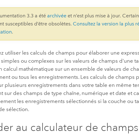
professionnels et
perspectiv
umentation 3.3 a été
archivée
et n’est plus mise à jour. Certai
technologiques
tendances
ont susceptibles d’être obsolètes.
Consultez la version la plus r
l’univers
ation
.
géospatia
 utiliser les calculs de champs pour élaborer une express
Tous les récits
s simples ou complexes sur les valeurs de champs d'une t
un calcul mathématique sur un ensemble de valeurs de ch
ment ou tous les enregistrements. Les calculs de champs 
ur plusieurs enregistrements dans votre table en même tem
nt sur des champs de type chaîne, numérique et date et ca
ement les enregistrements sélectionnés si la couche ou t
e sélection.
er au calculateur de champs