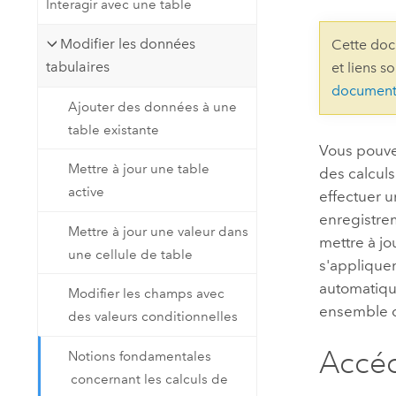
Interagir avec une table
Ressources naturelles
Technologie Developer
Modifier les données
Cette doc
Créer des applications de
tabulaires
et liens s
cartographie et d’analyse spatiale
Tous les secteurs d’activité
document
Ajouter des données à une
table existante
Tous les produits
Vous pouvez
Mettre à jour une table
des calcul
active
effectuer 
enregistre
Mettre à jour une valeur dans
mettre à jo
une cellule de table
s'applique
automatiqu
Modifier les champs avec
ensemble d
des valeurs conditionnelles
Accéd
Notions fondamentales
concernant les calculs de