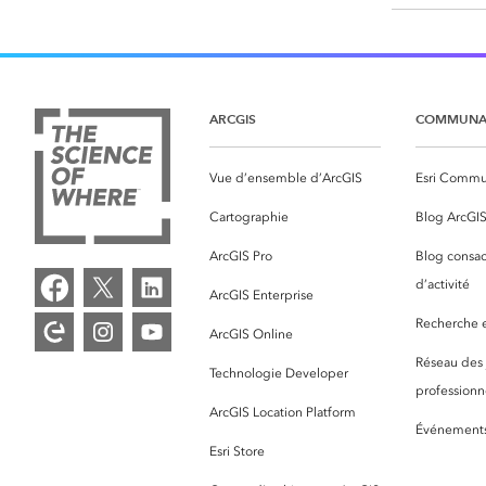
ARCGIS
COMMUNA
Vue d’ensemble d’ArcGIS
Esri Commu
Cartographie
Blog ArcGI
ArcGIS Pro
Blog consac
d’activité
ArcGIS Enterprise
Recherche et
ArcGIS Online
Réseau des
Technologie Developer
professionne
ArcGIS Location Platform
Événement
Esri Store