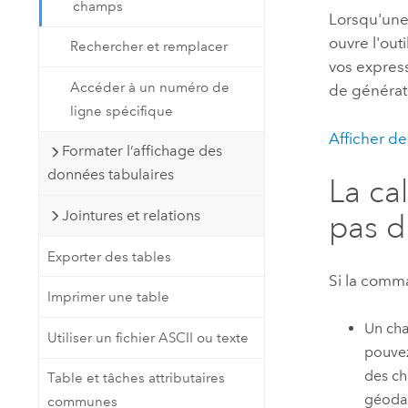
champs
Lorsqu'une 
ouvre l'out
Rechercher et remplacer
vos expres
Accéder à un numéro de
de générati
ligne spécifique
Afficher de
Formater l’affichage des
données tabulaires
La ca
Jointures et relations
pas d
Exporter des tables
Si la com
Imprimer une table
Un cha
Utiliser un fichier ASCII ou texte
pouvez
des ch
Table et tâches attributaires
géoda
communes