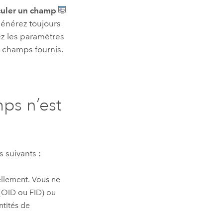
culer un champ
énérez toujours
ez les paramètres
e champs fournis.
mps n’est
s suivants :
ellement. Vous ne
(OID ou FID) ou
tités de