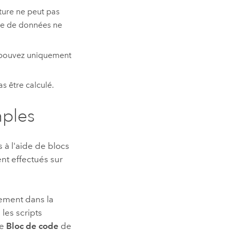
iture ne peut pas
rce de données ne
s pouvez uniquement
s être calculé.
mples
 à l'aide de blocs
ent effectués sur
ement dans la
les scripts
ne
Bloc de code
de