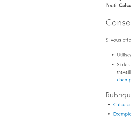
l'outil
Calc
Conseil
Si vous ef
Utilis
Si des
travail
champ
Rubriqu
Calcule
Exemples