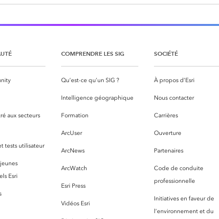
UTÉ
COMPRENDRE LES SIG
SOCIÉTÉ
nity
Qu’est-ce qu’un SIG ?
À propos d’Esri
S
Intelligence géographique
Nous contacter
ré aux secteurs
Formation
Carrières
ArcUser
Ouverture
 tests utilisateur
ArcNews
Partenaires
 jeunes
ArcWatch
Code de conduite
ls Esri
professionnelle
Esri Press
s
Initiatives en faveur de
Vidéos Esri
l’environnement et du