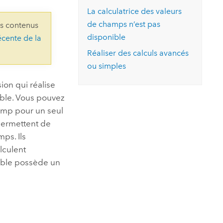
essai gratuit.
La calculatrice des valeurs
Lire le récit
Explorer ce cours
es et
Découvrir ArcGIS Pro
de champs n’est pas
ns contenus
 de
disponible
écente de la
l
Réaliser des calculs avancés
ou simples
ion qui réalise
able. Vous pouvez
amp pour un seul
permettent de
ps. Ils
lculent
able possède un