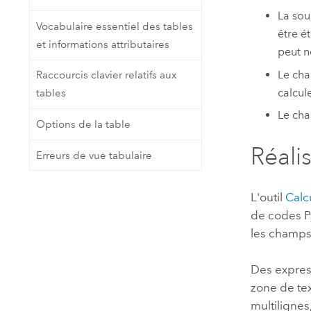
La sou
Vocabulaire essentiel des tables
être é
et informations attributaires
peut n
Le cha
Raccourcis clavier relatifs aux
calcul
tables
Le cha
Options de la table
Réali
Erreurs de vue tabulaire
L'outil
Calc
de codes Py
les champs
Des expres
zone de te
multilignes