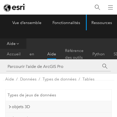
Vue d’ensemble
Fonctionnalités
Ressources
ArcGIS Pro
Menu
Aide
Prise
Référence
Accueil
en
Aide
Python
S
des outils
main
Aide
Données
Types de données
Tables
Types de jeux de données
objets 3D