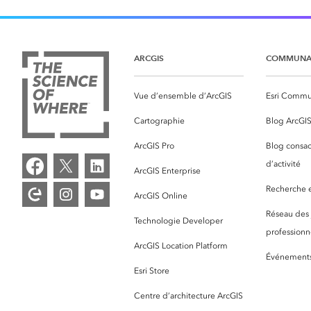
ARCGIS
COMMUNA
Vue d’ensemble d’ArcGIS
Esri Commu
Cartographie
Blog ArcGI
ArcGIS Pro
Blog consac
d’activité
ArcGIS Enterprise
Recherche et
ArcGIS Online
Réseau des
Technologie Developer
professionne
ArcGIS Location Platform
Événement
Esri Store
Centre d’architecture ArcGIS