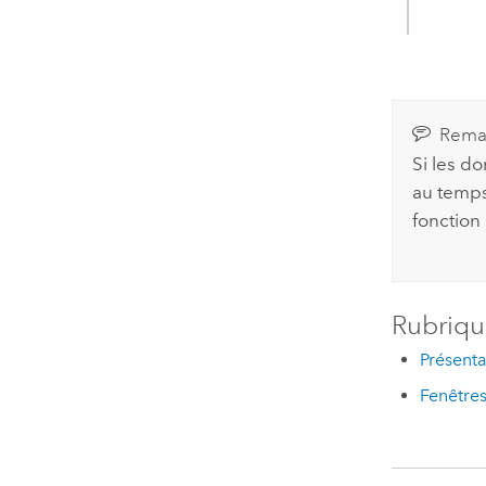
Rema
Si les d
au temps 
fonction
Rubriqu
Présenta
Fenêtres