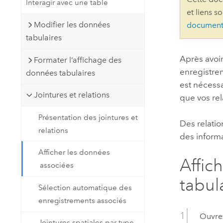
Interagir avec une table
Ressources naturelles
et liens s
Technologie Developer
Modifier les données
document
Créer des applications de
tabulaires
cartographie et d’analyse spatiale
Tous les secteurs d’activité
Après avoir
Formater l’affichage des
enregistrem
données tabulaires
Tous les produits
est nécessa
Jointures et relations
que vos re
Présentation des jointures et
Des relatio
relations
des informa
Afficher les données
Affic
associées
tabul
Sélection automatique des
enregistrements associés
Ouvrez
Jointures spatiales par type