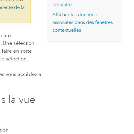
essai gratuit.
tabulaire
écente de la
Lire le récit
Explorer ce cours
es et
Découvrir ArcGIS Pro
Afficher les données
 de
associées dans des fenêtres
contextuelles
l
er aux
n. Une sélection
faire en sorte
e sélection.
les vous accédez à
s la vue
tion.