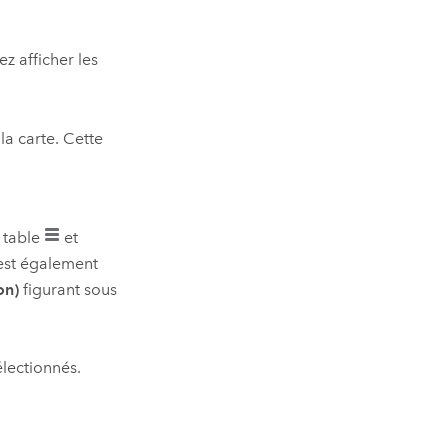
z afficher les
la carte. Cette
 table
et
 est également
on)
figurant sous
électionnés.