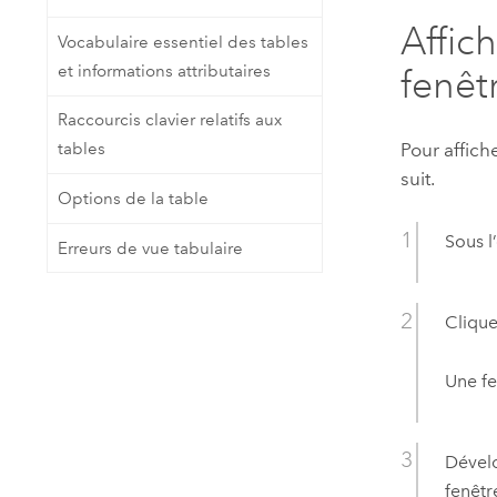
Affic
Vocabulaire essentiel des tables
et informations attributaires
fenêt
Raccourcis clavier relatifs aux
Pour affic
tables
suit.
Options de la table
Sous l
Erreurs de vue tabulaire
Clique
Une fe
Dévelo
fenêtr