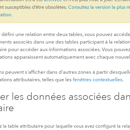
ont susceptibles d’être obsolètes.
Consultez la version la plus r
professionnels et
perspectiv
ation
.
technologiques
tendances
l’univers
géospatia
 défini une relation entre deux tables, vous pouvez accéd
ents associés dans une des tables participant à la relatio
ire pour accéder aux informations associées. Vous pouvez 
Tous les récits
lations apparaissent automatiquement avec chaque nouvell
ns peuvent s'afficher dans d'autres zones à partir desquel
tions attributaires, telles que les
fenêtres contextuelles
.
her les données associées dan
aire
 la table attributaire pour laquelle vous avez configuré la rela