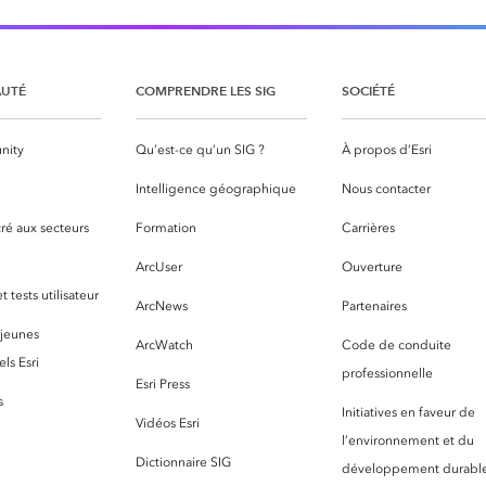
UTÉ
COMPRENDRE LES SIG
SOCIÉTÉ
nity
Qu’est-ce qu’un SIG ?
À propos d’Esri
S
Intelligence géographique
Nous contacter
ré aux secteurs
Formation
Carrières
ArcUser
Ouverture
 tests utilisateur
ArcNews
Partenaires
 jeunes
ArcWatch
Code de conduite
ls Esri
professionnelle
Esri Press
s
Initiatives en faveur de
Vidéos Esri
l’environnement et du
Dictionnaire SIG
développement durabl