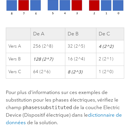
De A
De B
De C
Vers A
256 (2^8)
32 (2^5)
4 (2^2)
Vers B
16 (2^4)
2 (2^1)
128 (2^7)
Vers C
64 (2^6)
1 (2^0)
8 (2^3)
Pour plus d'informations sur ces exemples de
substitution pour les phases électriques, vérifiez le
champ
phasessubstituted
de la couche Electric
Device (Dispositif électrique) dans le
dictionnaire de
données
de la solution.