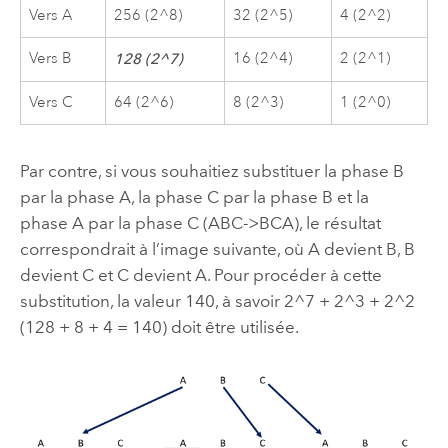
Vers A
256 (2^8)
32 (2^5)
4 (2^2)
Vers B
16 (2^4)
2 (2^1)
128 (2^7)
Vers C
64 (2^6)
8 (2^3)
1 (2^0)
Par contre, si vous souhaitiez substituer la phase B
par la phase A, la phase C par la phase B et la
phase A par la phase C (ABC->BCA), le résultat
correspondrait à l’image suivante, où A devient B, B
devient C et C devient A. Pour procéder à cette
substitution, la valeur 140, à savoir 2^7 + 2^3 + 2^2
(128 + 8 + 4 = 140) doit être utilisée.