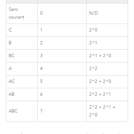
Sans
0
N/D
courant
C
1
2^0
B
2
2^1
BC
3
2^1 + 2^0
A
4
2^2
AC
5
2^2 + 2^0
AB
6
2^2 + 2^1
2^2 + 2^1 +
ABC
7
2^0