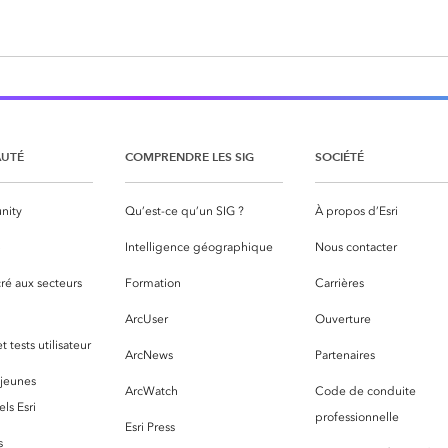
UTÉ
COMPRENDRE LES SIG
SOCIÉTÉ
nity
Qu’est-ce qu’un SIG ?
À propos d’Esri
S
Intelligence géographique
Nous contacter
ré aux secteurs
Formation
Carrières
ArcUser
Ouverture
 tests utilisateur
ArcNews
Partenaires
 jeunes
ArcWatch
Code de conduite
ls Esri
professionnelle
Esri Press
s