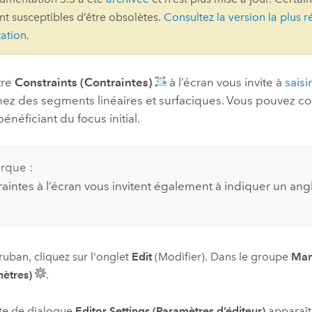
ont susceptibles d’être obsolètes.
Consultez la version la plus r
professionnels et
perspectiv
ation
.
technologiques
tendances
l’univers
géospatia
tre
Constraints (Contraintes)
à l’écran vous invite à
saisi
ez des segments linéaires et surfaciques. Vous pouvez conf
énéficiant du focus initial.
Tous les récits
rque :
aintes à l’écran vous invitent également à indiquer un angl
 ruban, cliquez sur l'onglet
Edit
(Modifier). Dans le groupe
Mana
ètres)
.
te de dialogue
Editor Settings (Paramètres d’éditeur)
apparaît