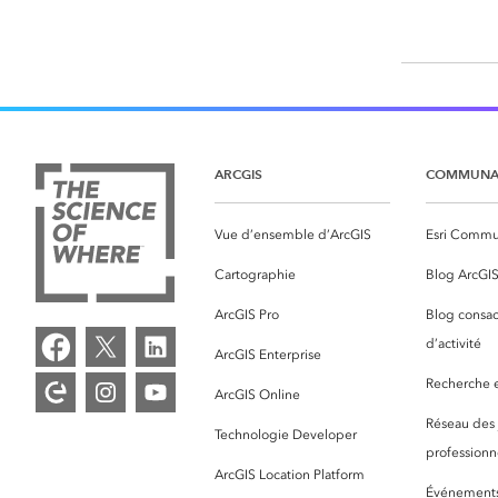
ARCGIS
COMMUNA
Vue d’ensemble d’ArcGIS
Esri Commu
Cartographie
Blog ArcGI
ArcGIS Pro
Blog consac
d’activité
ArcGIS Enterprise
Recherche et
ArcGIS Online
Réseau des
Technologie Developer
professionne
ArcGIS Location Platform
Événement