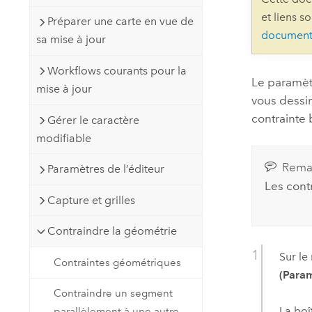
Ressources naturelles
et liens s
Préparer une carte en vue de
Technologie Developer
document
sa mise à jour
Créer des applications de
cartographie et d’analyse spatiale
Tous les secteurs d’activité
Workflows courants pour la
Le paramè
mise à jour
vous dessin
Tous les produits
contrainte b
Gérer le caractère
modifiable
Rema
Paramètres de l’éditeur
Les contr
Capture et grilles
Contraindre la géométrie
Sur le
Contraintes géométriques
(Param
Contraindre un segment
La boî
parallèlement à une autre