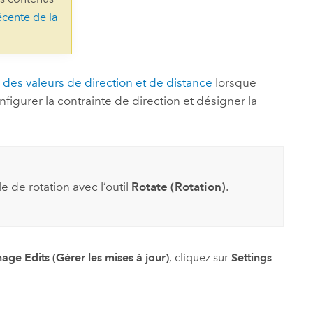
essai gratuit.
écente de la
Lire le récit
Explorer ce cours
es et
Découvrir ArcGIS Pro
 de
l
r des valeurs de direction et de distance
lorsque
igurer la contrainte de direction et désigner la
e de rotation avec l’outil
Rotate (Rotation)
.
ge Edits (Gérer les mises à jour)
, cliquez sur
Settings
.