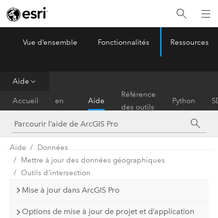
Vue d’ensemble
Fonctionnalités
Ressources
ArcGIS Pro
Menu
Aide
Prise
Référence
Accueil
en
Aide
Python
S
des outils
main
Aide
Données
Mettre à jour des données géographiques
Outils d'intersection
Mise à jour dans ArcGIS Pro
Options de mise à jour de projet et d’application