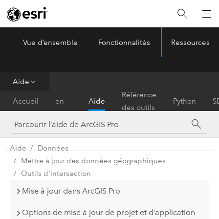
Vue d’ensemble
Fonctionnalités
Ressources
ArcGIS Pro
Menu
Aide
Prise
Référence
Accueil
en
Aide
Python
S
des outils
main
Aide
Données
Mettre à jour des données géographiques
Outils d'intersection
Mise à jour dans ArcGIS Pro
Options de mise à jour de projet et d’application