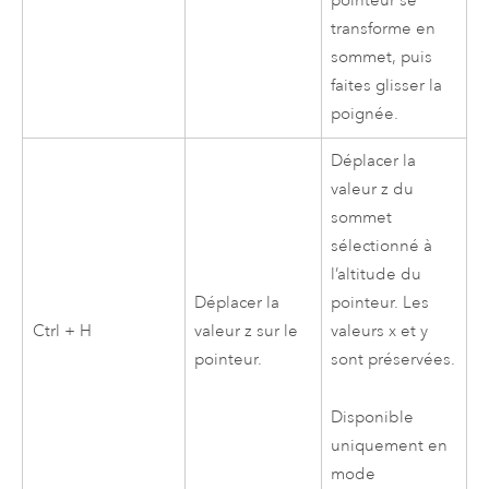
pointeur se
transforme en
sommet, puis
faites glisser la
poignée.
Déplacer la
valeur z du
sommet
sélectionné à
l’altitude du
Déplacer la
pointeur. Les
Ctrl + H
valeur z sur le
valeurs x et y
pointeur.
sont préservées.
Disponible
uniquement en
mode