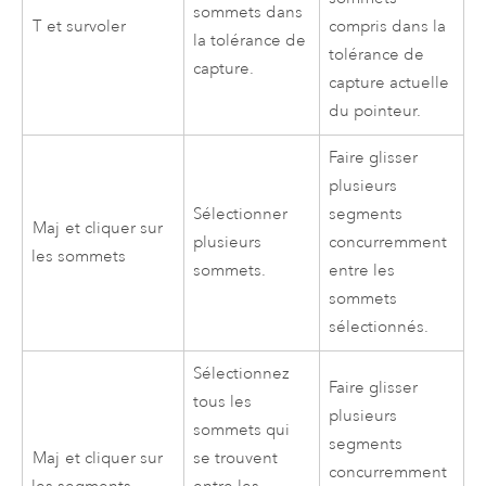
sommets dans
T
et survoler
compris dans la
la tolérance de
tolérance de
capture.
capture actuelle
du pointeur.
Faire glisser
plusieurs
Sélectionner
segments
Maj
et cliquer sur
plusieurs
concurremment
les sommets
sommets.
entre les
sommets
sélectionnés.
Sélectionnez
Faire glisser
tous les
plusieurs
sommets qui
segments
Maj
et cliquer sur
se trouvent
concurremment