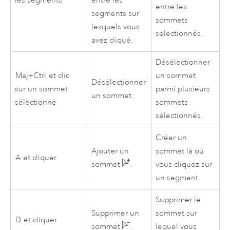
les segments
entre les
entre les
segments sur
sommets
lesquels vous
sélectionnés.
avez cliqué.
Désélectionner
Maj+Ctrl
et clic
un sommet
Désélectionner
sur un sommet
parmi plusieurs
un sommet.
sélectionné
sommets
sélectionnés.
Créer un
Ajouter un
sommet là où
A
et cliquer
sommet
.
vous cliquez sur
un segment.
Supprimer le
Supprimer un
sommet sur
D
et cliquer
sommet
.
lequel vous