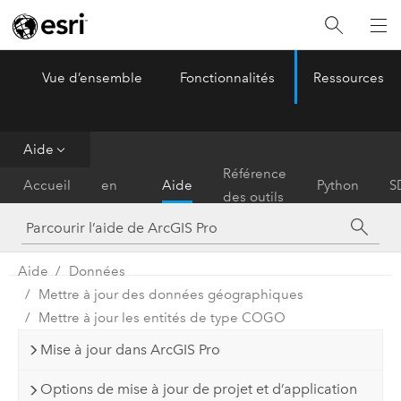
Vue d’ensemble
Fonctionnalités
Ressources
ArcGIS Pro
Menu
Aide
Prise
Référence
Accueil
en
Aide
Python
S
des outils
main
Aide
Données
Mettre à jour des données géographiques
Mettre à jour les entités de type COGO
Mise à jour dans ArcGIS Pro
Options de mise à jour de projet et d’application