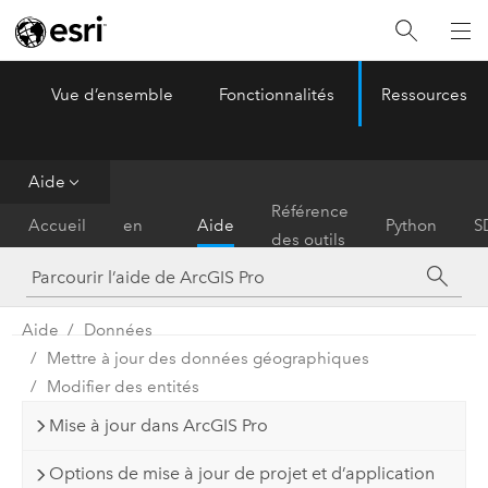
Vue d’ensemble
Fonctionnalités
Ressources
ArcGIS Pro
Menu
Aide
Prise
Référence
Accueil
en
Aide
Python
S
des outils
main
Aide
Données
Mettre à jour des données géographiques
Modifier des entités
Mise à jour dans ArcGIS Pro
Options de mise à jour de projet et d’application