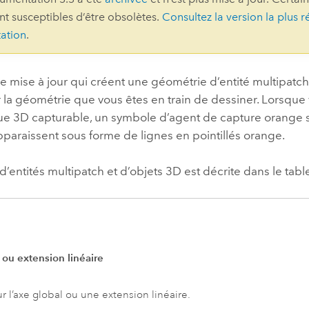
ont susceptibles d’être obsolètes.
Consultez la version la plus r
professionnels et
perspectiv
ation
.
technologiques
tendances
l’univers
géospatia
de mise à jour qui créent une géométrie d’entité multipat
 la géométrie que vous êtes en train de dessiner. Lorsque 
e 3D capturable, un symbole d’agent de capture orange s’a
Tous les récits
paraissent sous forme de lignes en pointillés orange.
d’entités multipatch et d’objets 3D est décrite dans le tabl
 ou extension linéaire
r l’axe global ou une extension linéaire.