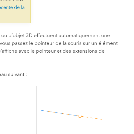
essai gratuit.
écente de la
Lire le récit
Explorer ce cours
es et
Découvrir ArcGIS Pro
 de
l
ch ou d’objet 3D effectuent automatiquement une
vous passez le pointeur de la souris sur un élément
ffiche avec le pointeur et des extensions de
eau suivant :