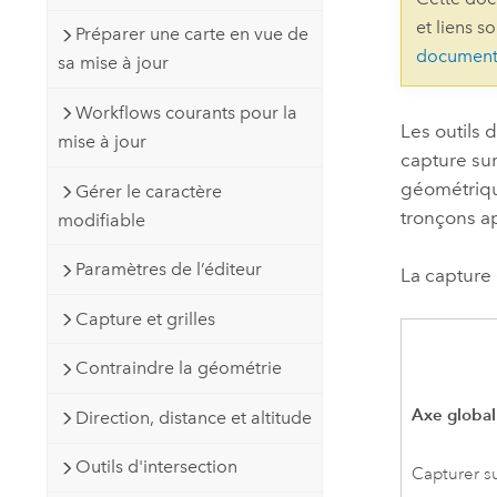
Ressources naturelles
et liens s
Préparer une carte en vue de
Technologie Developer
document
sa mise à jour
Créer des applications de
cartographie et d’analyse spatiale
Tous les secteurs d’activité
Workflows courants pour la
Les outils 
mise à jour
capture sur
Tous les produits
géométriqu
Gérer le caractère
tronçons ap
modifiable
Paramètres de l’éditeur
La capture 
Capture et grilles
Contraindre la géométrie
Axe global
Direction, distance et altitude
Outils d'intersection
Capturer su