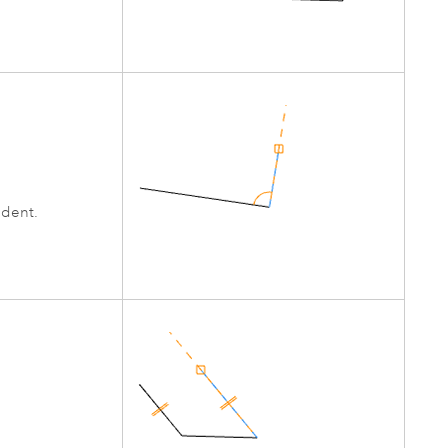
édent.
.