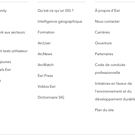
nity
Qu’est-ce qu’un SIG ?
À propos d’Esri
S
Intelligence géographique
Nous contacter
ré aux secteurs
Formation
Carrières
ArcUser
Ouverture
 tests utilisateur
ArcNews
Partenaires
 jeunes
ArcWatch
Code de conduite
ls Esri
professionnelle
Esri Press
s
Initiatives en faveur de
Vidéos Esri
l’environnement et du
Dictionnaire SIG
développement durabl
Plan du site