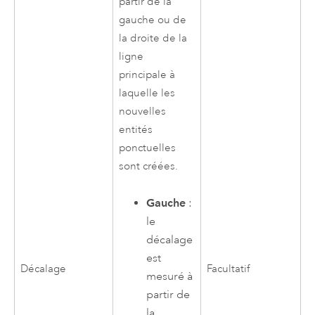
partir de la
gauche ou de
la droite de la
ligne
principale à
laquelle les
nouvelles
entités
ponctuelles
sont créées.
Gauche
:
le
décalage
est
Décalage
Facultatif
mesuré à
partir de
la