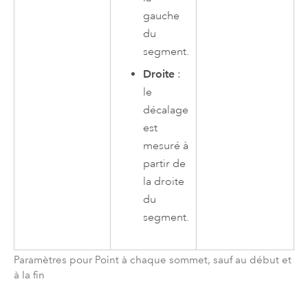
gauche
du
segment.
Droite
:
le
décalage
est
mesuré à
partir de
la droite
du
segment.
Paramètres pour Point à chaque sommet, sauf au début et
à la fin