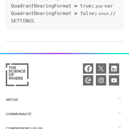
QuadrantBearingFormat = true;
par
var
QuadrantBearingFormat = false;
sous
//
SETTINGS
.
ARCGIS
COMMUNAUTÉ
Vue d’ensemble d’ArcGIS
COMPRENDRE LES SIG