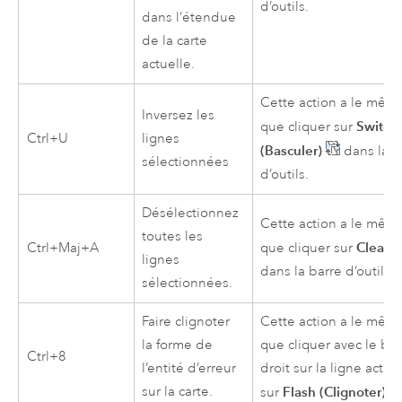
d’outils.
dans l’étendue
de la carte
actuelle.
Cette action a le même
Inversez les
Switch
que cliquer sur
Ctrl+U
lignes
(Basculer)
dans la b
sélectionnées
d’outils.
Désélectionnez
Cette action a le même
toutes les
Clear (
Ctrl+Maj+A
que cliquer sur
lignes
dans la barre d’outils.
sélectionnées.
Faire clignoter
Cette action a le même
la forme de
que cliquer avec le bo
Ctrl+8
l’entité d’erreur
droit sur la ligne active
sur la carte.
Flash (Clignoter)
sur
.