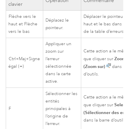
Opération
Commentaire
clavier
Flèche vers le
Déplacer le pointeur ve
Déplacez le
haut
et
Flèche
haut et le bas dans les
pointeur.
vers le bas
de la table d’erreurs.
Appliquer un
Cette action a le même
zoom sur
Zoom 
Ctrl+Maj+Signe
l’erreur
que cliquer sur
égal (=)
sélectionnée
(Zoom sur)
dans la 
dans la carte
d’outils.
active.
Sélectionner les
Cette action a le même
entités
Select 
que cliquer sur
F
principales à
(Sélectionner des enti
l’origine de
dans la barre d’outils.
l’erreur.