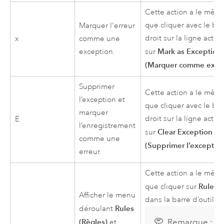
Cette action a le même
que cliquer avec le bo
Marquer l'erreur
droit sur la ligne active
x
comme une
Mark as Exception
exception.
sur
(Marquer comme exce
Supprimer
Cette action a le même
l’exception et
que cliquer avec le bo
marquer
droit sur la ligne active
E
l’enregistrement
Clear Exception
sur
comme une
(Supprimer l’exceptio
erreur.
Cette action a le même
Rules (
que cliquer sur
Afficher le menu
dans la barre d’outils.
Rules
déroulant
(Règles)
Remarque :
et