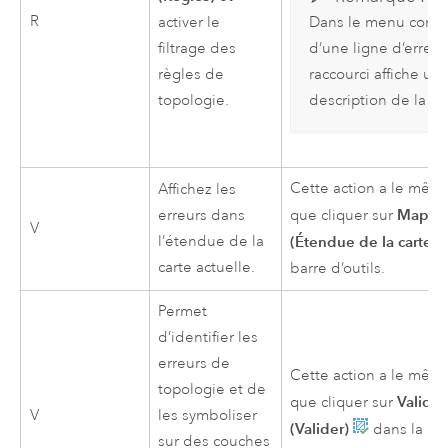
R
activer le
Dans le menu conte
filtrage des
d’une ligne d’erreur
règles de
raccourci affiche un
topologie.
description de la rè
Cette action a le même
Affichez les
Map Ex
erreurs dans
que cliquer sur
V
l’étendue de la
(Étendue de la carte)
carte actuelle.
barre d’outils.
Permet
d’identifier les
erreurs de
Cette action a le même
topologie et de
Validat
que cliquer sur
V
les symboliser
(Valider)
dans la ba
sur des couches