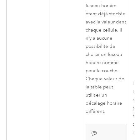
fuseau horaire
étant déjà stockée
avec la valeur dans
chaque cellule, il
n’y a aucune
possibilité de
choisir un fuseau
horaire nommé
pour la couche.
Chaque valeur de
Les
la table peut
tem
utiliser un
dat
décalage horaire
plu
différent.
hor
d’h
imp