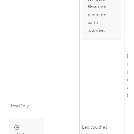
filtre une
partie de
cette
journée.
Don
rép
jou
dan
co
tem
TimeOnly
Les couches