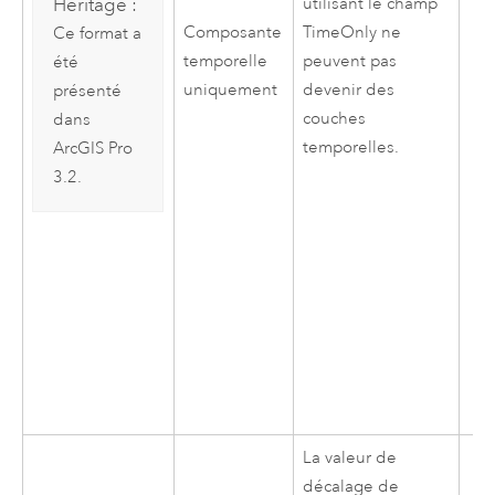
Héritage :
utilisant le champ
Composante
TimeOnly ne
Ce format a
temporelle
peuvent pas
été
uniquement
devenir des
présenté
couches
dans
temporelles.
ArcGIS Pro
3.2
.
La valeur de
décalage de