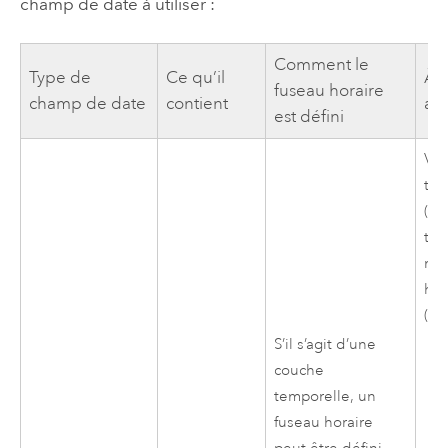
champ de date à utiliser :
Comment le
Type de
Ce qu’il
À q
fuseau horaire
champ de date
contient
ad
est défini
Val
tou
(Ex
tou
mê
hor
(Ex
S’il s’agit d’une
couche
temporelle, un
fuseau horaire