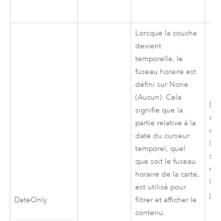
Lorsque la couche
devient
temporelle, le
fuseau horaire est
défini sur None
(Aucun). Cela
Do
signifie que la
dan
partie relative à la
des
date du curseur
lor
temporel, quel
s’a
que soit le fuseau
rep
horaire de la carte,
l’e
est utilisé pour
jou
DateOnly
filtrer et afficher le
contenu.