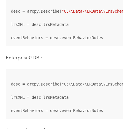
desc = arcpy.Describe(
"C:\\Data\\LRData\\LrsSchema.
lrsXML = desc.lrsMetadata

eventBehaviors = desc.eventBehaviorRules
EnterpriseGDB :
desc = arcpy.Describe("C:\\Data\\LRData\\LrsSchema.
lrsXML = desc.lrsMetadata

eventBehaviors = desc.eventBehaviorRules