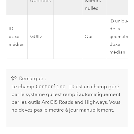
données
valeurs
nulles
ID unique
ID
de la
d’axe
GUID
Oui
géométrie
médian
d’axe
médian
Remarque :
Le champ
Centerline ID
est un champ géré
par le système qui est rempli automatiquement
par les outils
ArcGIS Roads and Highways
. Vous
ne devez pas le mettre à jour manuellement.