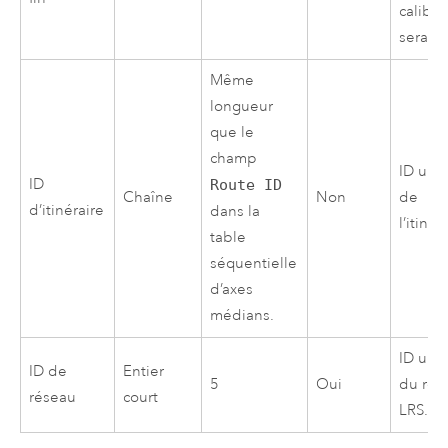
calibr
sera re
Même
longueur
que le
champ
ID uni
ID
Route ID
Chaîne
Non
de
d’itinéraire
dans la
l’itinér
table
séquentielle
d’axes
médians.
ID uni
ID de
Entier
5
Oui
du rés
réseau
court
LRS.