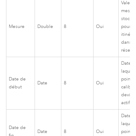
Valeur
mesur
stocké
Mesure
Double
8
Oui
pour d
itinéra
dans u
réseau
Date à
laquell
Date de
point 
Date
8
Oui
début
calibr
devien
actif.
Date à
laquell
Date de
Date
8
Oui
point 
fin