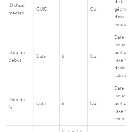
de la
ID d’axe
GUID
Oui
géométr
médian
d’axe
médian
Date à
laquelle 
Date de
portion 
Date
8
Oui
début
l’axe mé
devient
active
Date à
laquelle 
Date de
Date
8
Oui
portion 
fin
l’axe mé
est retir
Valeur 255