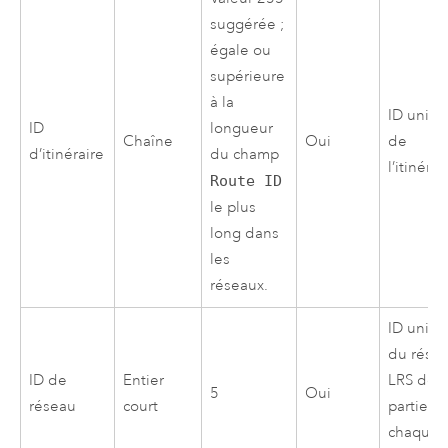
suggérée ;
égale ou
supérieure
à la
ID uniq
ID
longueur
Chaîne
Oui
de
d’itinéraire
du champ
l’itinérai
Route ID
le plus
long dans
les
réseaux.
ID uniq
du rése
ID de
Entier
LRS dont
5
Oui
réseau
court
partie
chaque