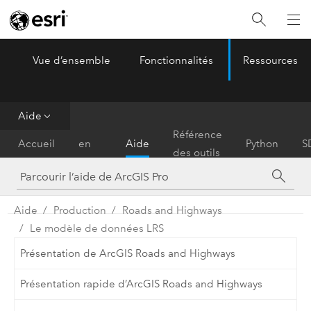
Vue d’ensemble
Fonctionnalités
Ressources
ArcGIS Pro
Menu
Aide
Prise
Référence
Accueil
en
Aide
Python
S
des outils
main
Aide
Production
Roads and Highways
Le modèle de données LRS
Présentation de ArcGIS Roads and Highways
Présentation rapide d’ArcGIS Roads and Highways