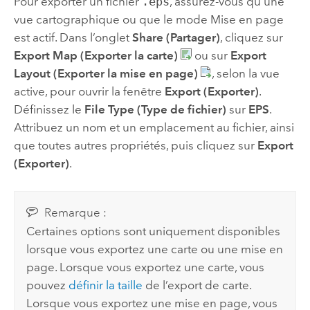
Pour exporter un fichier
.eps
, assurez-vous qu’une
vue cartographique ou que le mode Mise en page
est actif. Dans l’onglet
Share (Partager)
, cliquez sur
Export Map (Exporter la carte)
ou sur
Export
Layout (Exporter la mise en page)
, selon la vue
active, pour ouvrir la fenêtre
Export (Exporter)
.
Définissez le
File Type (Type de fichier)
sur
EPS
.
Attribuez un nom et un emplacement au fichier, ainsi
que toutes autres propriétés, puis cliquez sur
Export
(Exporter)
.
Remarque :
Certaines options sont uniquement disponibles
lorsque vous exportez une carte ou une mise en
page. Lorsque vous exportez une carte, vous
pouvez
définir la taille
de l’export de carte.
Lorsque vous exportez une mise en page, vous