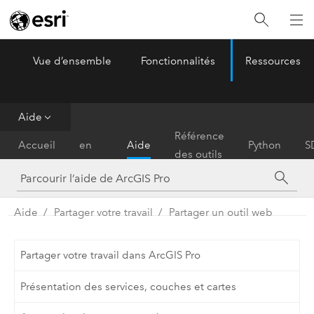
Vue d’ensemble
Fonctionnalités
Ressources
ArcGIS Pro
Menu
Aide
Prise
Référence
Accueil
en
Aide
Python
S
des outils
main
Aide
Partager votre travail
Partager un outil web
Partager votre travail dans ArcGIS Pro
Présentation des services, couches et cartes