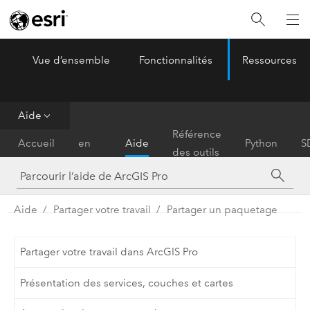
Vue d’ensemble
Fonctionnalités
Ressources
ArcGIS Pro
Menu
Aide
Prise
Référence
Accueil
en
Aide
Python
S
des outils
main
Aide
Partager votre travail
Partager un paquetage
Partager votre travail dans ArcGIS Pro
Présentation des services, couches et cartes