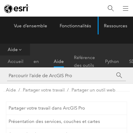
Vue d’ensemble
Fonctionnalités
Ressources
ArcGIS Pro
Menu
Aide
Prise
Référence
Accueil
en
Aide
Python
S
des outils
main
Aide
Partager votre travail
Partager un outil web
Partager votre travail dans ArcGIS Pro
Présentation des services, couches et cartes