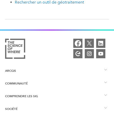
Rechercher un outil de géotraitement
ARCGIS
COMMUNAUTÉ
Vue d’ensemble d’ArcGIS
COMPRENDRE LES SIG
Esri Community
Cartographie
SOCIÉTÉ
Qu’est-ce qu’un SIG ?
Blog ArcGIS
ArcGIS Pro