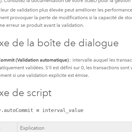
. Consultez la documentation de votre SGBD pour la gestion 
leur de validation plus élevée peut améliorer les performance
ent provoquer la perte de modifications si la capacité de sto
une erreur se produit avant la validation.
xe de la boîte de dialogue
ommit (Validation automatique)
: intervalle auquel les transa
tiquement validées. S'il est défini sur 0, les transactions sont 
ment si une validation explicite est émise.
xe de script
v.autoCommit = interval_value
e
Explication