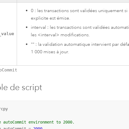
0 : les transactions sont validées uniquement si
explicite est émise.
interval : les transactions sont validées automa
_value
les <interval> modifications.
"" : la validation automatique intervient par défa
1 000 mises à jour.
oCommit
e de script
cpy

e autoCommit environment to 2000.
v.autoCommit = 
2000