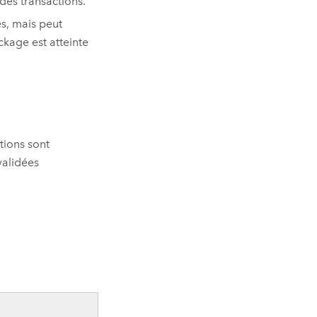
des transactions.
s, mais peut
ckage est atteinte
ctions sont
validées