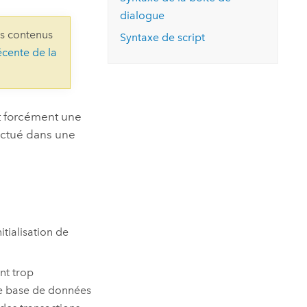
essai gratuit.
dialogue
Lire le récit
Explorer ce cours
es et
Découvrir ArcGIS Pro
ns contenus
 de
Syntaxe de script
écente de la
l
t forcément une
ectué dans une
tialisation de
nt trop
de base de données