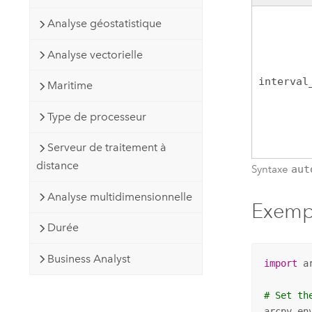
Analyse géostatistique
Analyse vectorielle
interval
Maritime
Type de processeur
Serveur de traitement à
distance
Syntaxe
aut
Analyse multidimensionnelle
Exempl
Durée
Business Analyst
import
 ar
# Set th
arcpy.en