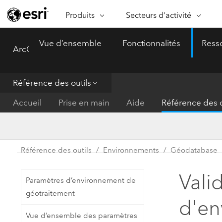
Produits
Secteurs d’activité
ARCGIS
SECTEURS D’ACTIVITÉ
FO
Vue d’ensemble
Fonctionnalités
Ress
ArcGIS Pro
Menu
Vue d’ensemble d’ArcGIS
Architecture, ingénierie et
Ca
Plateforme géospatiale
construction
Ob
d’entreprise d’Esri
do
Référence des outils
Entreprise
ArcGIS Online
An
Accueil
Prise en main
Aide
Référence des o
Protection de l’environnemen
Plateforme de cartographie SaaS
Aj
complète
gé
Enseignement
ArcGIS Pro
Ge
Fournisseurs d’énergie
Référence des outils
Environnements
Géodatabase
Logiciel SIG leader du marché
In
Gestion des installations
mondial
do
Vali
Paramètres d’environnement de
Santé et services à la person
ArcGIS Enterprise
géotraitement
d'en
Système de base pour les SIG et
Administrations nationales
Vue d’ensemble des paramètres
la cartographie