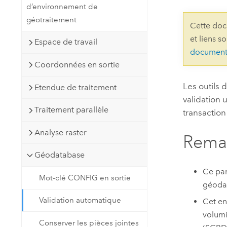
d’environnement de
Ressources naturelles
Technologie Developer
géotraitement
Cette doc
Créer des applications de
et liens s
Espace de travail
cartographie et d’analyse spatiale
Tous les secteurs d’activité
document
Coordonnées en sortie
Tous les produits
Les outils
Etendue de traitement
validation
Traitement parallèle
transactio
Analyse raster
Remar
Géodatabase
Ce par
Mot-clé CONFIG en sortie
géodat
Validation automatique
Cet en
volumi
Conserver les pièces jointes