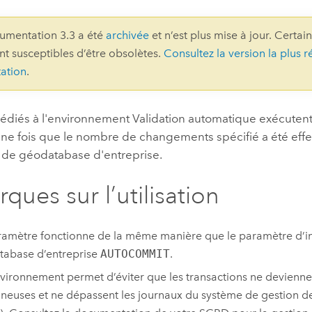
professionnels et
perspectiv
umentation 3.3 a été
archivée
et n’est plus mise à jour. Certai
technologiques
tendances
ont susceptibles d’être obsolètes.
Consultez la version la plus r
l’univers
ation
.
géospatia
 dédiés à l'environnement Validation automatique exécuten
Tous les récits
 une fois que le nombre de changements spécifié a été eff
n de géodatabase d'entreprise.
ques sur l’utilisation
amètre fonctionne de la même manière que le paramètre d’ini
abase d’entreprise
AUTOCOMMIT
.
vironnement permet d’éviter que les transactions ne devienne
neuses et ne dépassent les journaux du système de gestion 