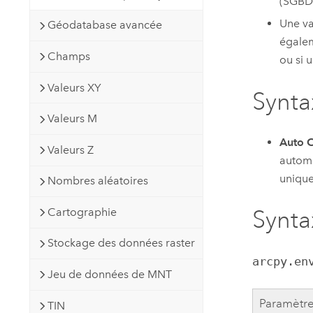
(SGBD)
Une va
Géodatabase avancée
égalem
Champs
ou si 
Valeurs XY
Synta
Valeurs M
Auto C
Valeurs Z
automa
unique
Nombres aléatoires
Cartographie
Synta
Stockage des données raster
arcpy.en
Jeu de données de MNT
Paramètr
TIN