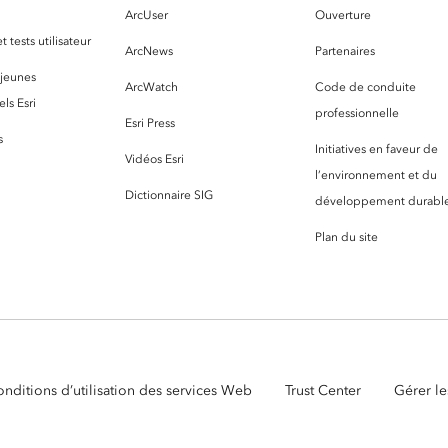
ArcUser
Ouverture
 tests utilisateur
ArcNews
Partenaires
 jeunes
ArcWatch
Code de conduite
ls Esri
professionnelle
Esri Press
s
Initiatives en faveur de
Vidéos Esri
l’environnement et du
Dictionnaire SIG
développement durabl
Plan du site
nditions d’utilisation des services Web
Trust Center
Gérer le