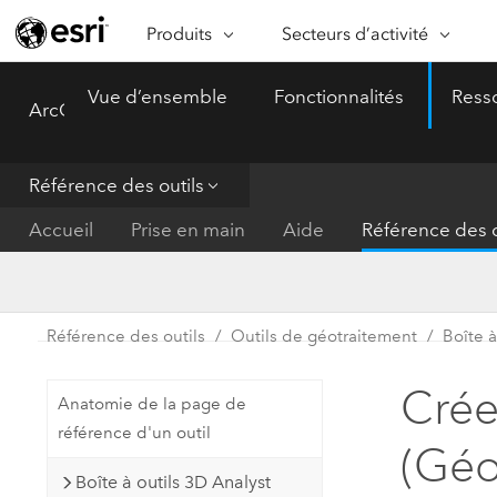
Produits
Secteurs d’activité
ARCGIS
SECTEURS D’ACTIVITÉ
FO
Vue d’ensemble
Fonctionnalités
Ress
ArcGIS Pro
Menu
Vue d’ensemble d’ArcGIS
Architecture, ingénierie et
Ca
Plateforme géospatiale
construction
Ob
d’entreprise d’Esri
do
Référence des outils
Entreprise
ArcGIS Online
An
Accueil
Prise en main
Aide
Référence des o
Protection de l’environnemen
Plateforme de cartographie SaaS
Aj
complète
gé
Enseignement
ArcGIS Pro
Ge
Fournisseurs d’énergie
Référence des outils
Outils de géotraitement
Boîte 
Logiciel SIG leader du marché
In
Gestion des installations
mondial
do
Crée
Anatomie de la page de
Santé et services à la person
ArcGIS Enterprise
référence d'un outil
(Gé
Système de base pour les SIG et
Administrations nationales
Boîte à outils 3D Analyst
la cartographie