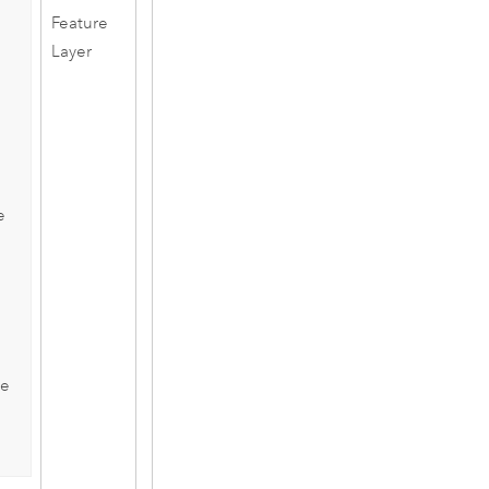
Feature
Layer
e
e
ée
s