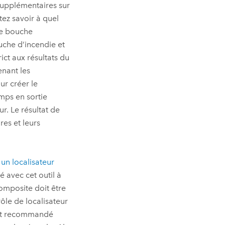
supplémentaires sur
tez savoir à quel
ne bouche
uche d’incendie et
ict aux résultats du
enant les
ur créer le
amps en sortie
ur. Le résultat de
es et leurs
un localisateur
é avec cet outil à
composite doit être
le de localisateur
est recommandé