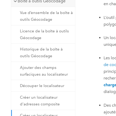
Boîte à outils Géocodage
en cha
Vue d’ensemble de la boîte à
L’outi
outils Géocodage
polygo
Licence de la boîte à outils
Un loc
Géocodage
unique
Historique de la boîte à
outils Géocodage
Les lo
de co
Ajouter des champs
princi
surfaciques au localisateur
recher
charg
Découper le localisateur
dialo
Créer un localisateur
d'adresses composite
Des ch
ajouté
Créer un localisateur