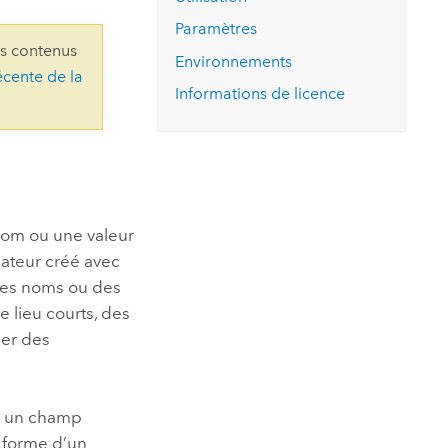
essai gratuit.
Lire le récit
Explorer ce cours
es et
Paramètres
Découvrir ArcGIS Pro
ns contenus
 de
Environnements
écente de la
Informations de licence
l
nom ou une valeur
ateur créé avec
r des noms ou des
e lieu courts, des
ier des
ns un champ
a forme d’un