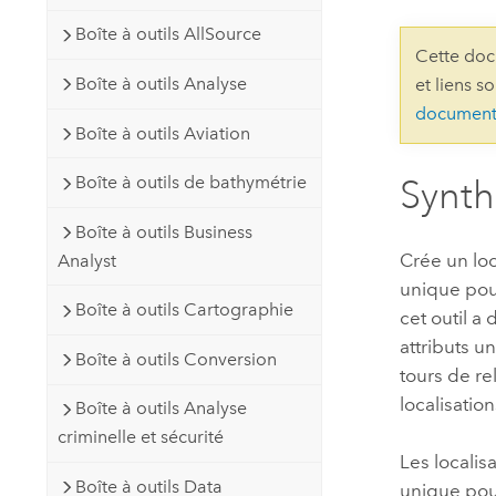
Ressources naturelles
Boîte à outils AllSource
Technologie Developer
Cette doc
Créer des applications de
Boîte à outils Analyse
et liens s
cartographie et d’analyse spatiale
Tous les secteurs d’activité
document
Boîte à outils Aviation
Tous les produits
Boîte à outils de bathymétrie
Synt
Boîte à outils Business
Crée un lo
Analyst
unique pou
Boîte à outils Cartographie
cet outil a
attributs u
Boîte à outils Conversion
tours de re
localisatio
Boîte à outils Analyse
criminelle et sécurité
Les localis
Boîte à outils Data
unique pour