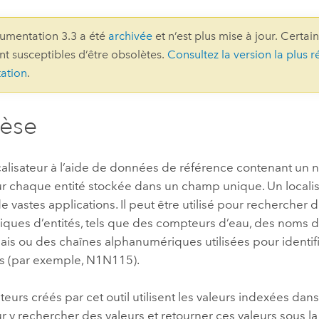
professionnels et
perspectiv
umentation 3.3 a été
archivée
et n’est plus mise à jour. Certai
technologiques
tendances
ont susceptibles d’être obsolètes.
Consultez la version la plus r
l’univers
ation
.
géospatia
hèse
Tous les récits
calisateur à l’aide de données de référence contenant un 
r chaque entité stockée dans un champ unique. Un localis
 de vastes applications. Il peut être utilisé pour recherche
niques d’entités, tels que des compteurs d’eau, des noms d
lais ou des chaînes alphanumériques utilisées pour identif
ns (par exemple, N1N115).
ateurs créés par cet outil utilisent les valeurs indexées da
 y rechercher des valeurs et retourner ces valeurs sous l