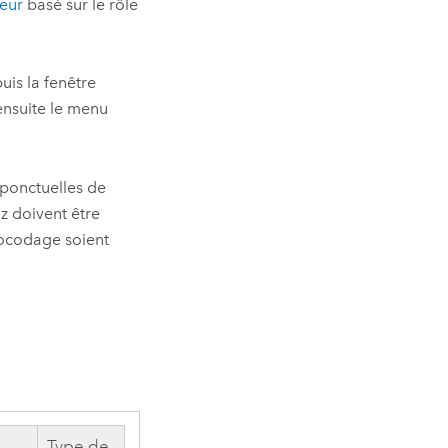
teur
basé sur le rôle
uis la fenêtre
ensuite le menu
 ponctuelles de
z doivent être
éocodage soient
Type de