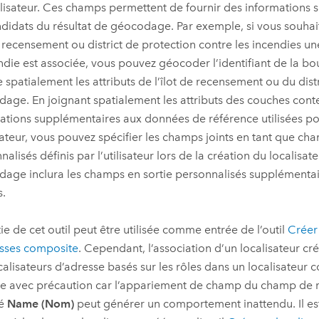
alisateur. Ces champs permettent de fournir des informations 
ndidats du résultat de géocodage. Par exemple, si vous souhai
e recensement ou district de protection contre les incendies u
ndie est associée, vous pouvez géocoder l’identifiant de la bo
e spatialement les attributs de l’îlot de recensement ou du distr
age. En joignant spatialement les attributs des couches cont
ations supplémentaires aux données de référence utilisées po
sateur, vous pouvez spécifier les champs joints en tant que ch
alisés définis par l’utilisateur lors de la création du localisate
age inclura les champs en sortie personnalisés supplémentair
s.
tie de cet outil peut être utilisée comme entrée de l’outil
Créer 
sses composite
. Cependant, l’association d’un localisateur cré
calisateurs d’adresse basés sur les rôles dans un localisateur 
ée avec précaution car l’appariement de champ du champ de rô
té
Name (Nom)
peut générer un comportement inattendu. Il 