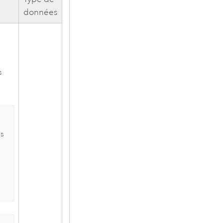
données
e
s
es