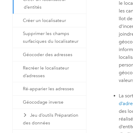
le loc
d’entités
les ca
îlot d
Créer un localisateur
d’ince
Supprimer les champs
joindr
surfaciques du localisateur
géocod
inform
Géocoder des adresses
locali
personn
Recréer le localisateur
géocod
d’adresses
valeur
Ré-apparier les adresses
La sor
Géocodage inverse
d’adre
des lo
Jeu d’outils Préparation
réalis
des données
d’enti