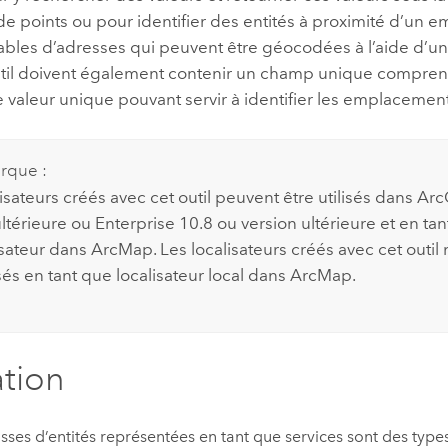
e points ou pour identifier des entités à proximité d’un
tables d’adresses qui peuvent être géocodées à l’aide d’un
util doivent également contenir un champ unique compr
valeur unique pouvant servir à identifier les emplacement
rque :
isateurs créés avec cet outil peuvent être utilisés dans
Arc
ultérieure ou
Enterprise
10.8 ou version ultérieure et en tan
isateur dans
ArcMap
. Les localisateurs créés avec cet outi
isés en tant que localisateur local dans
ArcMap
.
ation
asses d’entités représentées en tant que services sont des typ