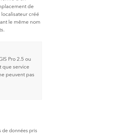
 emplacement de
 localisateur créé
enant le même nom
s.
GIS Pro 2.5
ou
t que service
l ne peuvent pas
es de données pris